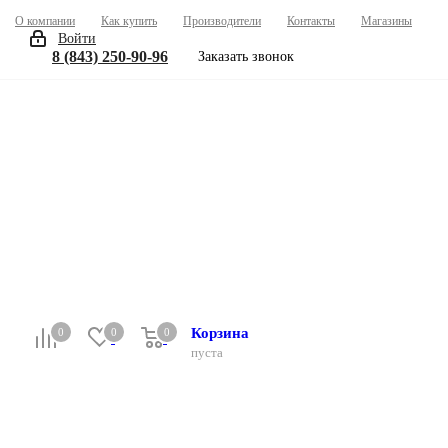
О компании
Как купить
Производители
Контакты
Магазины
В
Войти
8 (843) 250-90-96
Заказать звонок
Корзина
0
0
0
0
пуста