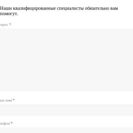
Наши квалифицированные специалисты обязательно вам
помогут.
опрос
*
ше имя
*
лефон
*