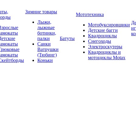
аты,
Зимние товары
Мототехника
борды
Лыжи,
Де
Мотобуксировщики
Взрослые
лыжные
и
Детские багги
самокаты
ботинки,
к
Квадроциклы
Детские
палки
Батуты
Снегоходы
самокаты
Санки
Электроскутеры
Трюковые
Ватрушки
Квадроциклы и
самокаты
(Тюбинг)
мотоциклы Motax
Скейтборды
Коньки