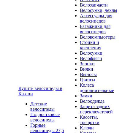
Велозапчасти
Велосумки, чехлы
Аксессуары для
велосипедов
Багажники для
велосипедов
Велокомпьютеры
Стойки и
крепления
Велосумки
Велофляги
Звонки
Вилки
Выносы
Грипсы
Колеса
Купить велосипеды в
дополнительные
Казани
Замки
Велоодежда
Детские
Защита задних
велосипеды
переключателей
Подростковые
Кассеты,
велосипеды
трещотки
Горные
Ключи
велосипеды 27,5