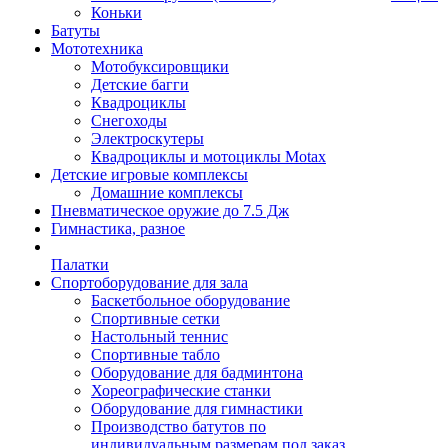
Коньки
Батуты
Мототехника
Мотобуксировщики
Детские багги
Квадроциклы
Снегоходы
Электроскутеры
Квадроциклы и мотоциклы Motax
Детские игровые комплексы
Домашние комплексы
Пневматическое оружие до 7.5 Дж
Гимнастика, разное
Палатки
Спортоборудование для зала
Баскетбольное оборудование
Спортивные сетки
Настольный теннис
Спортивные табло
Оборудование для бадминтона
Хореографические станки
Оборудование для гимнастики
Производство батутов по
индивидуальным размерам под заказ