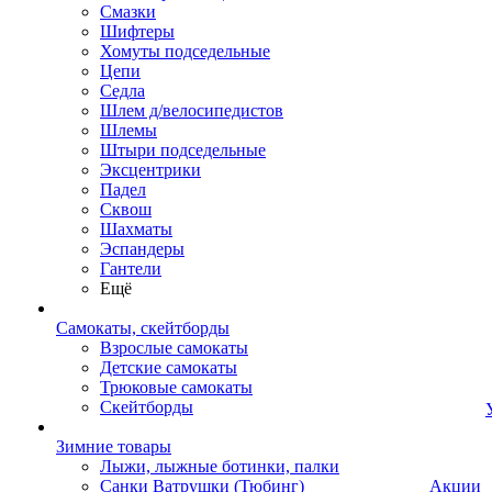
Смазки
Шифтеры
Хомуты подседельные
Цепи
Седла
Шлем д/велосипедистов
Шлемы
Штыри подседельные
Эксцентрики
Падел
Сквош
Шахматы
Эспандеры
Гантели
Ещё
Самокаты, скейтборды
Взрослые самокаты
Детские самокаты
Трюковые самокаты
Скейтборды
Зимние товары
Лыжи, лыжные ботинки, палки
Санки Ватрушки (Тюбинг)
Акции