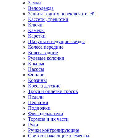
Замки
Велоодежда
Защита задних переключателей
Кассеты, трещотки
Ключи
Камеры
Каретки
Шатуны и ведущие звезды
Колеса передние
Колеса задние
Рулевые колонки
Крылья
Насосы
Фонари
Корзины
Кресла детские
Троса и оплетки тросов
Педали
Перчатки
Подножки
Флягодержатели
Тормоза и их части
Рули
Ручки контролирующие
Светоотражающие элементы