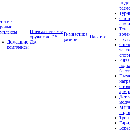
инди
разме
Турн
Сист
тские
спор
гровые
Това
Пневматическое
омплексы
Гимнастика,
воле
оружие до 7.5
Палатки
разное
Наст
Домашние
Дж
Стел
комплексы
теле
спор
Инва
подъ
басс
Пьед
нагр
Стол
армр
Детс
моду
Мячи
видо
Трен
Гири
Борь