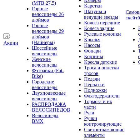
Камеры
(MTB 27,5)
Каретки
Горные
Шатуны и
Самок
велосипеды 26
ведущие звезды
скейт
дюймов
Колеса передние
Горные
Колеса задние
велосипеды 29
Рулевые колонки
дюймов
Крылья
(Найнеры)
Акции
Насосы
Шоссейные
Фонари
велосипеды
Корзины
Женские
Кресла детские
велосипеды
Троса и оплетки
Фэтбайки (Fat-
тросов
Bike)
Педали
Городские
Перчатки
велосипеды
Подножки
Двухподвесные
Флягодержатели
велосипеды
Тормоза и их
РАСПРОДАЖА
части
ВЕЛОСИПЕДОВ
Рули
Велосипеды
Ручки
BMX
контролирующие
Светоотражающие
элементы