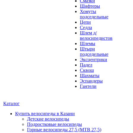
Смазки
Шифтеры
Хомуты
подседельные
Цепи
Седла
Шлем д/
велосипедистов
Шлемы
Штыри
подседельные
Эксцентрики
Падел
Сквош
Шахматы
Эспандеры
Гантели
Каталог
Купить велосипеды в Казани
Детские велосипеды
Подростковые велосипеды
Горные велосипеды 27,5 (MTB 27,5)