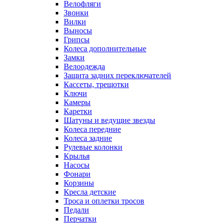
Велофляги
Звонки
Вилки
Выносы
Грипсы
Колеса дополнительные
Замки
Велоодежда
Защита задних переключателей
Кассеты, трещотки
Ключи
Камеры
Каретки
Шатуны и ведущие звезды
Колеса передние
Колеса задние
Рулевые колонки
Крылья
Насосы
Фонари
Корзины
Кресла детские
Троса и оплетки тросов
Педали
Перчатки