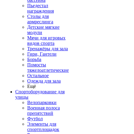
бассейна
Пьедестал
награждения
Столы для
армреслинга
Детские мягкие
модули
Мячи для игровых
видов спорта
Тренажёры для зала
Гири, Гантели
Борьба
Помосты
тяжелоатлетические
Остальное
Одежда для зала
Ещё
Спортоборудование для
улицы
Велопарковки
Военная полоса
препятствий
Футбол
Элементы для
спортплощадок