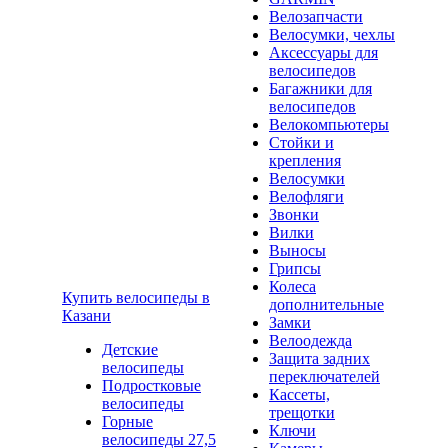
Велозапчасти
Велосумки, чехлы
Аксессуары для
велосипедов
Багажники для
велосипедов
Велокомпьютеры
Стойки и
крепления
Велосумки
Велофляги
Звонки
Вилки
Выносы
Грипсы
Колеса
Купить велосипеды в
дополнительные
Казани
Замки
Велоодежда
Детские
Защита задних
велосипеды
переключателей
Подростковые
Кассеты,
велосипеды
трещотки
Горные
Ключи
велосипеды 27,5