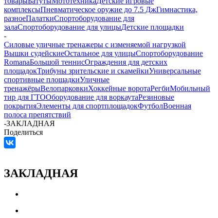
товары
Батуты
Мототехника
Детские игровые
комплексы
Пневматическое оружие до 7.5 Дж
Гимнастика,
разное
Палатки
Спортоборудование для
зала
Спортоборудование для улицы
Детские площадки
-
Силовые уличные тренажеры с изменяемой нагрузкой
Вышки судейские
Остальное для улицы
Спортоборудование
Romana
Большой теннис
Ограждения для детских
площадок
Трибуны зрительские и скамейки
Универсальные
спортивные площадки
Уличные
тренажёры
Велопарковки
Хоккейные ворота
Регби
Мобильный
тир для ГТО
Оборудование для воркаута
Резиновые
покрытия
Элементы для спортплощадок
Футбол
Военная
полоса препятствий
-
ЗАКЛАДНАЯ
Поделиться
ЗАКЛАДНАЯ