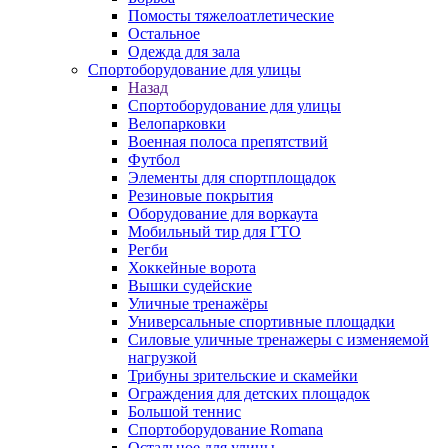
Помосты тяжелоатлетические
Остальное
Одежда для зала
Спортоборудование для улицы
Назад
Спортоборудование для улицы
Велопарковки
Военная полоса препятствий
Футбол
Элементы для спортплощадок
Резиновые покрытия
Оборудование для воркаута
Мобильный тир для ГТО
Регби
Хоккейные ворота
Вышки судейские
Уличные тренажёры
Универсальные спортивные площадки
Силовые уличные тренажеры с изменяемой
нагрузкой
Трибуны зрительские и скамейки
Ограждения для детских площадок
Большой теннис
Спортоборудование Romana
Остальное для улицы