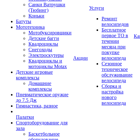
Санки Ватрушки
Услуги
(Тюбинг)
Коньки
Ремонт
Батуты
велосипедов
Мототехника
Бесплатное
Мотобуксировщики
первое ТО в
Ка
Детские багги
течении
Квадроциклы
месяца при
Снегоходы
покупке
Электроскутеры
Акции
велосипеда
Квадроциклы и
Сезонное
мотоциклы Motax
техническое
Детские игровые
обслуживание
комплексы
велосипеда
Домашние
Сборка и
комплексы
настройка
Пневматическое оружие
нового
до 7.5 Дж
велосипеда
Гимнастика, разное
Палатки
Спортоборудование для
зала
Баскетбольное
оборудование