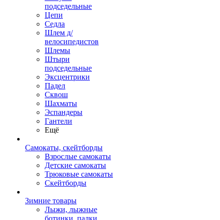
подседельные
Цепи
Седла
Шлем д/
велосипедистов
Шлемы
Штыри
подседельные
Эксцентрики
Падел
Сквош
Шахматы
Эспандеры
Гантели
Ещё
Самокаты, скейтборды
Взрослые самокаты
Детские самокаты
Трюковые самокаты
Скейтборды
Зимние товары
Лыжи, лыжные
ботинки, палки