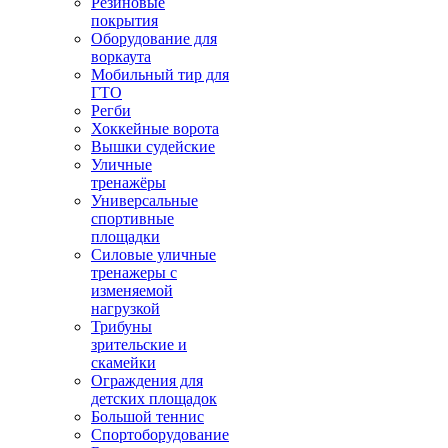
Резиновые
покрытия
Оборудование для
воркаута
Мобильный тир для
ГТО
Регби
Хоккейные ворота
Вышки судейские
Уличные
тренажёры
Универсальные
спортивные
площадки
Силовые уличные
тренажеры с
изменяемой
нагрузкой
Трибуны
зрительские и
скамейки
Ограждения для
детских площадок
Большой теннис
Спортоборудование