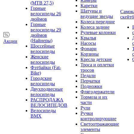
Камеры
(MTB 27,5)
Каретки
Горные
Шатуны и
Самок
велосипеды 26
ведущие звезды
скейт
дюймов
Колеса передние
Горные
Колеса задние
велосипеды 29
Рулевые колонки
дюймов
Крылья
(Найнеры)
Акции
Насосы
Шоссейные
Фонари
велосипеды
Корзины
Женские
Кресла детские
велосипеды
Троса и оплетки
Фэтбайки (Fat-
тросов
Bike)
Педали
Городские
Перчатки
велосипеды
Подножки
Двухподвесные
Флягодержатели
велосипеды
Тормоза и их
РАСПРОДАЖА
части
ВЕЛОСИПЕДОВ
Рули
Велосипеды
Ручки
BMX
контролирующие
Светоотражающие
элементы