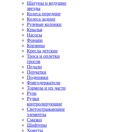
Шатуны и ведущие
звезды
Колеса передние
Колеса задние
Рулевые колонки
Крылья
Насосы
Фонари
Корзины
Кресла детские
Троса и оплетки
тросов
Педали
Перчатки
Подножки
Флягодержатели
Тормоза и их части
Рули
Ручки
контролирующие
Светоотражающие
элементы
Смазки
Шифтеры
Хомуты