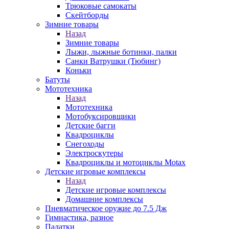
Трюковые самокаты
Скейтборды
Зимние товары
Назад
Зимние товары
Лыжи, лыжные ботинки, палки
Санки Ватрушки (Тюбинг)
Коньки
Батуты
Мототехника
Назад
Мототехника
Мотобуксировщики
Детские багги
Квадроциклы
Снегоходы
Электроскутеры
Квадроциклы и мотоциклы Motax
Детские игровые комплексы
Назад
Детские игровые комплексы
Домашние комплексы
Пневматическое оружие до 7.5 Дж
Гимнастика, разное
Палатки