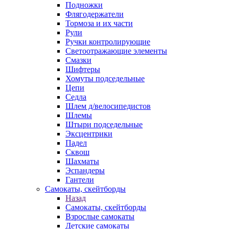
Подножки
Флягодержатели
Тормоза и их части
Рули
Ручки контролирующие
Светоотражающие элементы
Смазки
Шифтеры
Хомуты подседельные
Цепи
Седла
Шлем д/велосипедистов
Шлемы
Штыри подседельные
Эксцентрики
Падел
Сквош
Шахматы
Эспандеры
Гантели
Самокаты, скейтборды
Назад
Самокаты, скейтборды
Взрослые самокаты
Детские самокаты