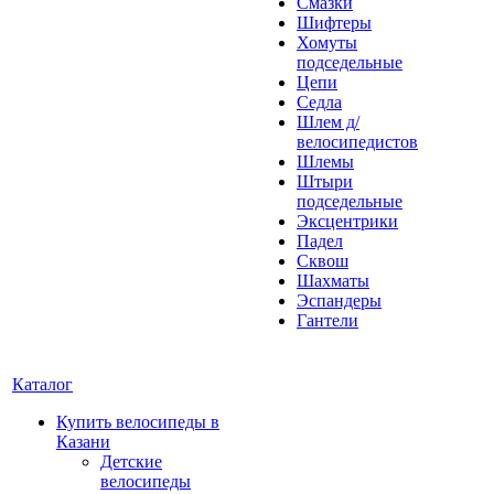
Смазки
Шифтеры
Хомуты
подседельные
Цепи
Седла
Шлем д/
велосипедистов
Шлемы
Штыри
подседельные
Эксцентрики
Падел
Сквош
Шахматы
Эспандеры
Гантели
Каталог
Купить велосипеды в
Казани
Детские
велосипеды