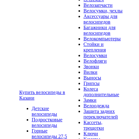
Велозапчасти
Велосумки, чехлы
Аксессуары для
велосипедов
Багажники для
велосипедов
Велокомпьютеры
Стойки и
крепления
Велосумки
Велофляги
Звонки
Вилки
Выносы
Грипсы
Колеса
Купить велосипеды в
дополнительные
Казани
Замки
Велоодежда
Детские
Защита задних
велосипеды
переключателей
Подростковые
Кассеты,
велосипеды
трещотки
Горные
Ключи
велосипеды 27,5