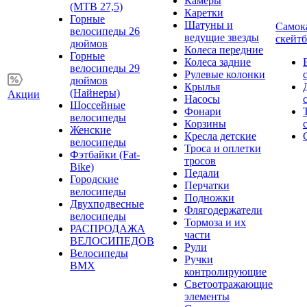
Камеры
(MTB 27,5)
Каретки
Горные
Шатуны и
Самок
велосипеды 26
ведущие звезды
скейт
дюймов
Колеса передние
Горные
Колеса задние
велосипеды 29
Рулевые колонки
дюймов
Крылья
(Найнеры)
Акции
Насосы
Шоссейные
Фонари
велосипеды
Корзины
Женские
Кресла детские
велосипеды
Троса и оплетки
Фэтбайки (Fat-
тросов
Bike)
Педали
Городские
Перчатки
велосипеды
Подножки
Двухподвесные
Флягодержатели
велосипеды
Тормоза и их
РАСПРОДАЖА
части
ВЕЛОСИПЕДОВ
Рули
Велосипеды
Ручки
BMX
контролирующие
Светоотражающие
элементы