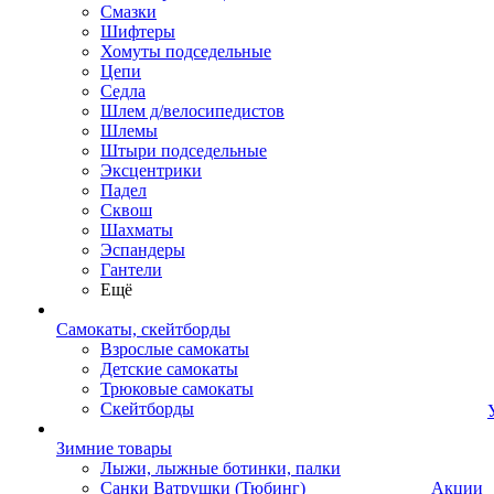
Смазки
Шифтеры
Хомуты подседельные
Цепи
Седла
Шлем д/велосипедистов
Шлемы
Штыри подседельные
Эксцентрики
Падел
Сквош
Шахматы
Эспандеры
Гантели
Ещё
Самокаты, скейтборды
Взрослые самокаты
Детские самокаты
Трюковые самокаты
Скейтборды
Зимние товары
Лыжи, лыжные ботинки, палки
Санки Ватрушки (Тюбинг)
Акции