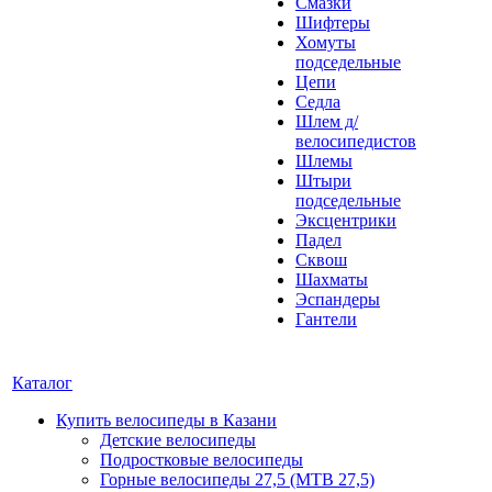
Смазки
Шифтеры
Хомуты
подседельные
Цепи
Седла
Шлем д/
велосипедистов
Шлемы
Штыри
подседельные
Эксцентрики
Падел
Сквош
Шахматы
Эспандеры
Гантели
Каталог
Купить велосипеды в Казани
Детские велосипеды
Подростковые велосипеды
Горные велосипеды 27,5 (MTB 27,5)