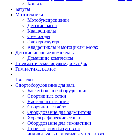
Коньки
Батуты
Мототехника
Мотобуксировщики
Детские багги
Квадроциклы
Снегоходы
Электроскутеры
Квадроциклы и мотоциклы Motax
Детские игровые комплексы
Домашние комплексы
Пневматическое оружие до 7.5 Дж
Гимнастика, разное
Палатки
Спортоборудование для зала
Баскетбольное оборудование
Спортивные сетки
Настольный теннис
Спортивные табло
Оборудование для бадминтона
Хореографические станки
Оборудование для гимнастики
Производство батутов по
индивидуальным размерам под заказ