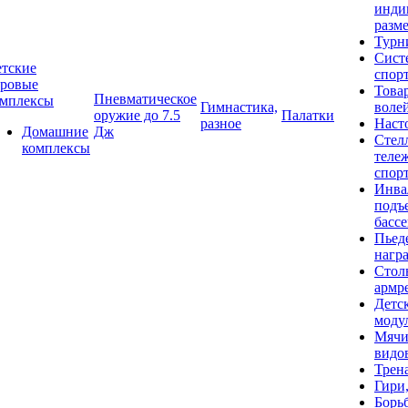
инди
разме
Турн
Сист
тские
спор
гровые
Това
Пневматическое
омплексы
Гимнастика,
воле
оружие до 7.5
Палатки
разное
Наст
Домашние
Дж
Стел
комплексы
теле
спор
Инва
подъ
басс
Пьед
нагр
Стол
армр
Детс
моду
Мячи
видо
Трен
Гири
Борь