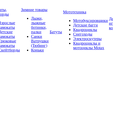
аты,
Зимние товары
Мототехника
борды
Лыжи,
Де
Мотобуксировщики
Взрослые
лыжные
и
Детские багги
самокаты
ботинки,
к
Квадроциклы
Детские
палки
Батуты
Снегоходы
самокаты
Санки
Электроскутеры
Трюковые
Ватрушки
Квадроциклы и
самокаты
(Тюбинг)
мотоциклы Motax
Скейтборды
Коньки