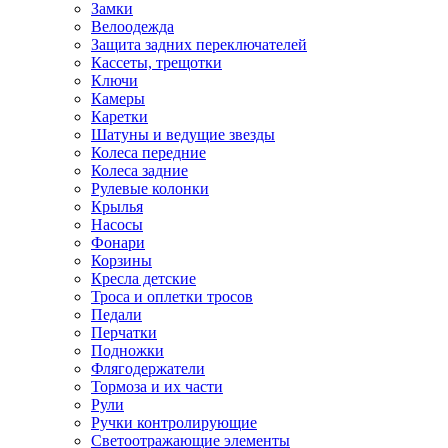
Замки
Велоодежда
Защита задних переключателей
Кассеты, трещотки
Ключи
Камеры
Каретки
Шатуны и ведущие звезды
Колеса передние
Колеса задние
Рулевые колонки
Крылья
Насосы
Фонари
Корзины
Кресла детские
Троса и оплетки тросов
Педали
Перчатки
Подножки
Флягодержатели
Тормоза и их части
Рули
Ручки контролирующие
Светоотражающие элементы