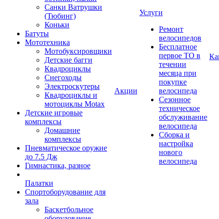
Санки Ватрушки
Услуги
(Тюбинг)
Коньки
Ремонт
Батуты
велосипедов
Мототехника
Бесплатное
Мотобуксировщики
первое ТО в
Ка
Детские багги
течении
Квадроциклы
месяца при
Снегоходы
покупке
Электроскутеры
Акции
велосипеда
Квадроциклы и
Сезонное
мотоциклы Motax
техническое
Детские игровые
обслуживание
комплексы
велосипеда
Домашние
Сборка и
комплексы
настройка
Пневматическое оружие
нового
до 7.5 Дж
велосипеда
Гимнастика, разное
Палатки
Спортоборудование для
зала
Баскетбольное
оборудование