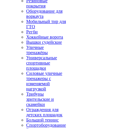
Резиновые
покрытия
Оборудование для
воркаута
Мобильный тир для
ГТО
Регби
Хоккейные ворота
Вышки судейские
Уличные
тренажёры
Универсальные
спортивные
площадки
Силовые уличные
тренажеры с
изменяемой
нагрузкой
Трибуны
зрительские и
скамейки
Ограждения для
детских площадок
Большой теннис
Спортоборудование