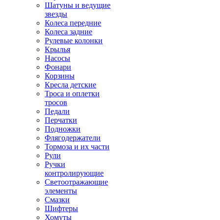
Шатуны и ведущие
звезды
Колеса передние
Колеса задние
Рулевые колонки
Крылья
Насосы
Фонари
Корзины
Кресла детские
Троса и оплетки
тросов
Педали
Перчатки
Подножки
Флягодержатели
Тормоза и их части
Рули
Ручки
контролирующие
Светоотражающие
элементы
Смазки
Шифтеры
Хомуты