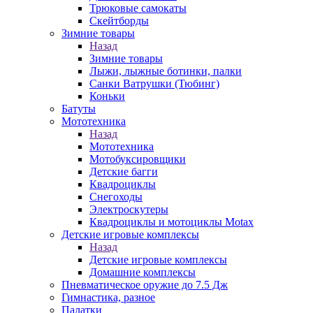
Трюковые самокаты
Скейтборды
Зимние товары
Назад
Зимние товары
Лыжи, лыжные ботинки, палки
Санки Ватрушки (Тюбинг)
Коньки
Батуты
Мототехника
Назад
Мототехника
Мотобуксировщики
Детские багги
Квадроциклы
Снегоходы
Электроскутеры
Квадроциклы и мотоциклы Motax
Детские игровые комплексы
Назад
Детские игровые комплексы
Домашние комплексы
Пневматическое оружие до 7.5 Дж
Гимнастика, разное
Палатки