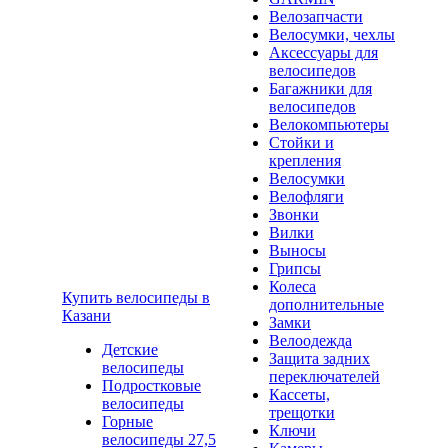
Велозапчасти
Велосумки, чехлы
Аксессуары для
велосипедов
Багажники для
велосипедов
Велокомпьютеры
Стойки и
крепления
Велосумки
Велофляги
Звонки
Вилки
Выносы
Грипсы
Колеса
Купить велосипеды в
дополнительные
Казани
Замки
Велоодежда
Детские
Защита задних
велосипеды
переключателей
Подростковые
Кассеты,
велосипеды
трещотки
Горные
Ключи
велосипеды 27,5