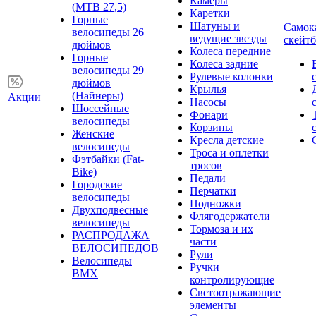
Камеры
(MTB 27,5)
Каретки
Горные
Шатуны и
Самок
велосипеды 26
ведущие звезды
скейт
дюймов
Колеса передние
Горные
Колеса задние
велосипеды 29
Рулевые колонки
дюймов
Крылья
(Найнеры)
Акции
Насосы
Шоссейные
Фонари
велосипеды
Корзины
Женские
Кресла детские
велосипеды
Троса и оплетки
Фэтбайки (Fat-
тросов
Bike)
Педали
Городские
Перчатки
велосипеды
Подножки
Двухподвесные
Флягодержатели
велосипеды
Тормоза и их
РАСПРОДАЖА
части
ВЕЛОСИПЕДОВ
Рули
Велосипеды
Ручки
BMX
контролирующие
Светоотражающие
элементы