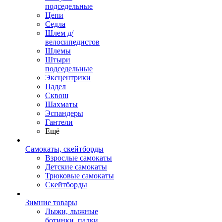
подседельные
Цепи
Седла
Шлем д/
велосипедистов
Шлемы
Штыри
подседельные
Эксцентрики
Падел
Сквош
Шахматы
Эспандеры
Гантели
Ещё
Самокаты, скейтборды
Взрослые самокаты
Детские самокаты
Трюковые самокаты
Скейтборды
Зимние товары
Лыжи, лыжные
ботинки, палки