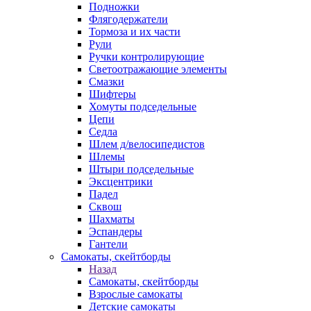
Подножки
Флягодержатели
Тормоза и их части
Рули
Ручки контролирующие
Светоотражающие элементы
Смазки
Шифтеры
Хомуты подседельные
Цепи
Седла
Шлем д/велосипедистов
Шлемы
Штыри подседельные
Эксцентрики
Падел
Сквош
Шахматы
Эспандеры
Гантели
Самокаты, скейтборды
Назад
Самокаты, скейтборды
Взрослые самокаты
Детские самокаты