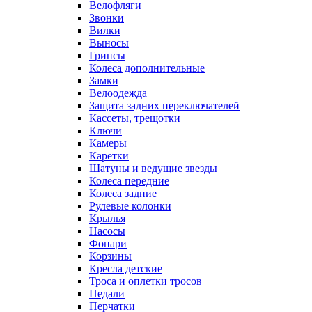
Велофляги
Звонки
Вилки
Выносы
Грипсы
Колеса дополнительные
Замки
Велоодежда
Защита задних переключателей
Кассеты, трещотки
Ключи
Камеры
Каретки
Шатуны и ведущие звезды
Колеса передние
Колеса задние
Рулевые колонки
Крылья
Насосы
Фонари
Корзины
Кресла детские
Троса и оплетки тросов
Педали
Перчатки