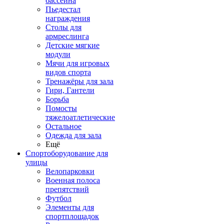
бассейна
Пьедестал
награждения
Столы для
армреслинга
Детские мягкие
модули
Мячи для игровых
видов спорта
Тренажёры для зала
Гири, Гантели
Борьба
Помосты
тяжелоатлетические
Остальное
Одежда для зала
Ещё
Спортоборудование для
улицы
Велопарковки
Военная полоса
препятствий
Футбол
Элементы для
спортплощадок