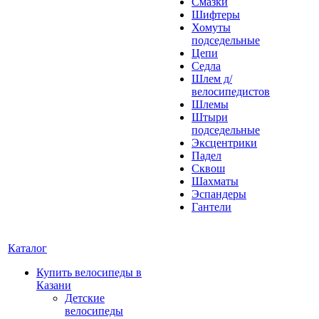
Смазки
Шифтеры
Хомуты
подседельные
Цепи
Седла
Шлем д/
велосипедистов
Шлемы
Штыри
подседельные
Эксцентрики
Падел
Сквош
Шахматы
Эспандеры
Гантели
Каталог
Купить велосипеды в
Казани
Детские
велосипеды