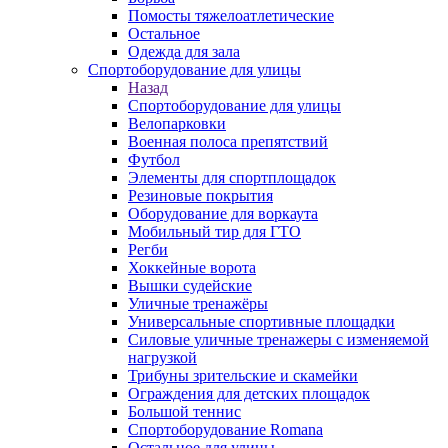
Помосты тяжелоатлетические
Остальное
Одежда для зала
Спортоборудование для улицы
Назад
Спортоборудование для улицы
Велопарковки
Военная полоса препятствий
Футбол
Элементы для спортплощадок
Резиновые покрытия
Оборудование для воркаута
Мобильный тир для ГТО
Регби
Хоккейные ворота
Вышки судейские
Уличные тренажёры
Универсальные спортивные площадки
Силовые уличные тренажеры с изменяемой
нагрузкой
Трибуны зрительские и скамейки
Ограждения для детских площадок
Большой теннис
Спортоборудование Romana
Остальное для улицы