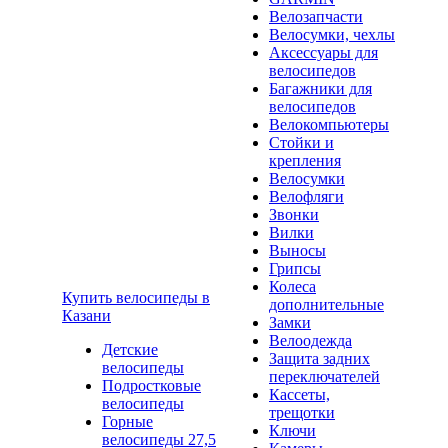
Велозапчасти
Велосумки, чехлы
Аксессуары для
велосипедов
Багажники для
велосипедов
Велокомпьютеры
Стойки и
крепления
Велосумки
Велофляги
Звонки
Вилки
Выносы
Грипсы
Колеса
Купить велосипеды в
дополнительные
Казани
Замки
Велоодежда
Детские
Защита задних
велосипеды
переключателей
Подростковые
Кассеты,
велосипеды
трещотки
Горные
Ключи
велосипеды 27,5