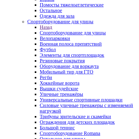
Помосты тяжелоатлетические
Остальное
Одежда для зала
Спортоборудование для улицы
Назад
Спортоборудование для улицы
Велопарковки
Военная полоса препятствий
Футбол
Элементы для спортплощадок
Резиновые покрытия
Оборудование для воркаута
Мобильный тир для ГТО
Регби
Хоккейные ворота
Вышки судейские
Уличные тренажёры
Универсальные спортивные площадки
Силовые уличные тренажеры с изменяемой
нагрузкой
Трибуны зрительские и скамейки
Ограждения для детских площадок
Большой теннис
Спортоборудование Romana
Остальное для улицы