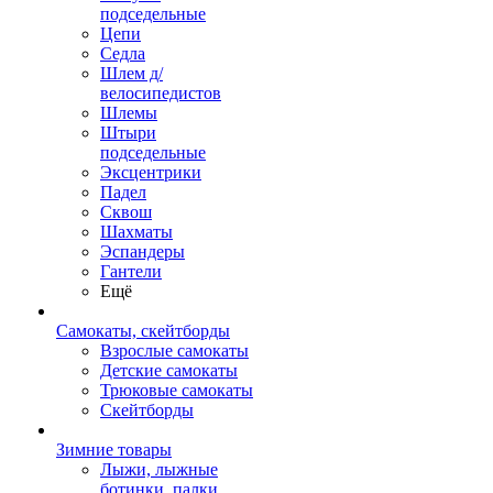
подседельные
Цепи
Седла
Шлем д/
велосипедистов
Шлемы
Штыри
подседельные
Эксцентрики
Падел
Сквош
Шахматы
Эспандеры
Гантели
Ещё
Самокаты, скейтборды
Взрослые самокаты
Детские самокаты
Трюковые самокаты
Скейтборды
Зимние товары
Лыжи, лыжные
ботинки, палки