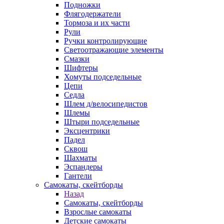
Подножки
Флягодержатели
Тормоза и их части
Рули
Ручки контролирующие
Светоотражающие элементы
Смазки
Шифтеры
Хомуты подседельные
Цепи
Седла
Шлем д/велосипедистов
Шлемы
Штыри подседельные
Эксцентрики
Падел
Сквош
Шахматы
Эспандеры
Гантели
Самокаты, скейтборды
Назад
Самокаты, скейтборды
Взрослые самокаты
Детские самокаты