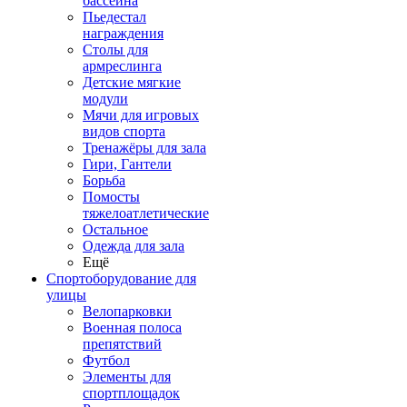
бассейна
Пьедестал
награждения
Столы для
армреслинга
Детские мягкие
модули
Мячи для игровых
видов спорта
Тренажёры для зала
Гири, Гантели
Борьба
Помосты
тяжелоатлетические
Остальное
Одежда для зала
Ещё
Спортоборудование для
улицы
Велопарковки
Военная полоса
препятствий
Футбол
Элементы для
спортплощадок