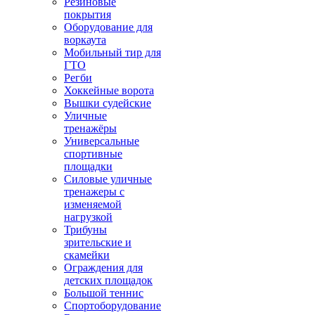
Резиновые
покрытия
Оборудование для
воркаута
Мобильный тир для
ГТО
Регби
Хоккейные ворота
Вышки судейские
Уличные
тренажёры
Универсальные
спортивные
площадки
Силовые уличные
тренажеры с
изменяемой
нагрузкой
Трибуны
зрительские и
скамейки
Ограждения для
детских площадок
Большой теннис
Спортоборудование