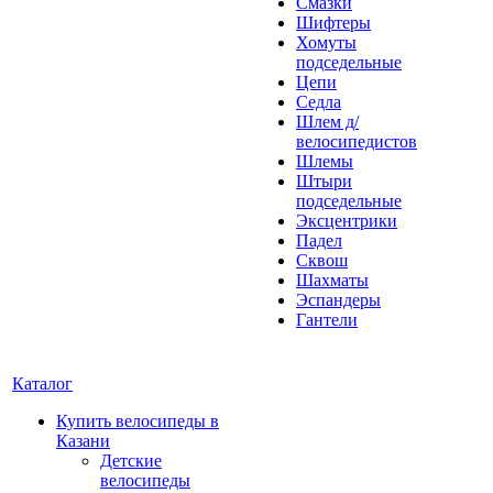
Смазки
Шифтеры
Хомуты
подседельные
Цепи
Седла
Шлем д/
велосипедистов
Шлемы
Штыри
подседельные
Эксцентрики
Падел
Сквош
Шахматы
Эспандеры
Гантели
Каталог
Купить велосипеды в
Казани
Детские
велосипеды