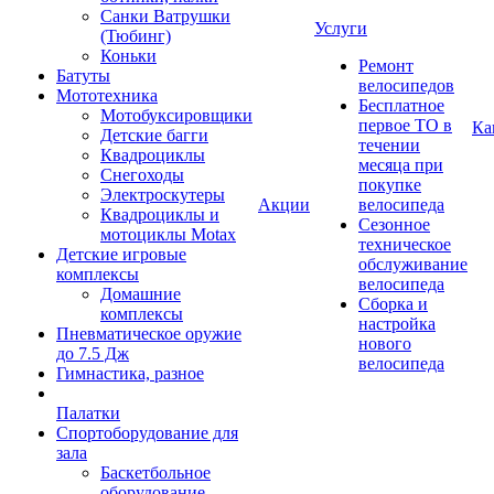
Санки Ватрушки
Услуги
(Тюбинг)
Коньки
Ремонт
Батуты
велосипедов
Мототехника
Бесплатное
Мотобуксировщики
первое ТО в
Ка
Детские багги
течении
Квадроциклы
месяца при
Снегоходы
покупке
Электроскутеры
Акции
велосипеда
Квадроциклы и
Сезонное
мотоциклы Motax
техническое
Детские игровые
обслуживание
комплексы
велосипеда
Домашние
Сборка и
комплексы
настройка
Пневматическое оружие
нового
до 7.5 Дж
велосипеда
Гимнастика, разное
Палатки
Спортоборудование для
зала
Баскетбольное
оборудование