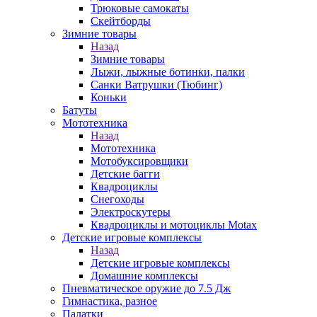
Трюковые самокаты
Скейтборды
Зимние товары
Назад
Зимние товары
Лыжи, лыжные ботинки, палки
Санки Ватрушки (Тюбинг)
Коньки
Батуты
Мототехника
Назад
Мототехника
Мотобуксировщики
Детские багги
Квадроциклы
Снегоходы
Электроскутеры
Квадроциклы и мотоциклы Motax
Детские игровые комплексы
Назад
Детские игровые комплексы
Домашние комплексы
Пневматическое оружие до 7.5 Дж
Гимнастика, разное
Палатки