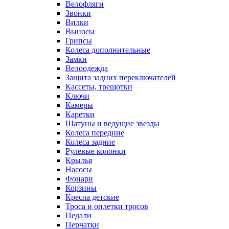
Велофляги
Звонки
Вилки
Выносы
Грипсы
Колеса дополнительные
Замки
Велоодежда
Защита задних переключателей
Кассеты, трещотки
Ключи
Камеры
Каретки
Шатуны и ведущие звезды
Колеса передние
Колеса задние
Рулевые колонки
Крылья
Насосы
Фонари
Корзины
Кресла детские
Троса и оплетки тросов
Педали
Перчатки