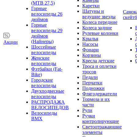
Камеры
(MTB 27,5)
Каретки
Горные
Шатуны и
Самок
велосипеды 26
ведущие звезды
скейт
дюймов
Колеса передние
Горные
Колеса задние
велосипеды 29
Рулевые колонки
дюймов
Крылья
(Найнеры)
Акции
Насосы
Шоссейные
Фонари
велосипеды
Корзины
Женские
Кресла детские
велосипеды
Троса и оплетки
Фэтбайки (Fat-
тросов
Bike)
Педали
Городские
Перчатки
велосипеды
Подножки
Двухподвесные
Флягодержатели
велосипеды
Тормоза и их
РАСПРОДАЖА
части
ВЕЛОСИПЕДОВ
Рули
Велосипеды
Ручки
BMX
контролирующие
Светоотражающие
элементы