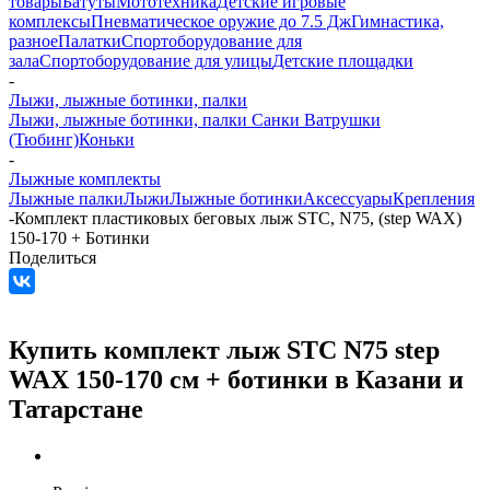
товары
Батуты
Мототехника
Детские игровые
комплексы
Пневматическое оружие до 7.5 Дж
Гимнастика,
разное
Палатки
Спортоборудование для
зала
Спортоборудование для улицы
Детские площадки
-
Лыжи, лыжные ботинки, палки
Лыжи, лыжные ботинки, палки
Санки Ватрушки
(Тюбинг)
Коньки
-
Лыжные комплекты
Лыжные палки
Лыжи
Лыжные ботинки
Аксессуары
Крепления
-
Комплект пластиковых беговых лыж STC, N75, (step WAX)
150-170 + Ботинки
Поделиться
Купить комплект лыж STC N75 step
WAX 150-170 см + ботинки в Казани и
Татарстане