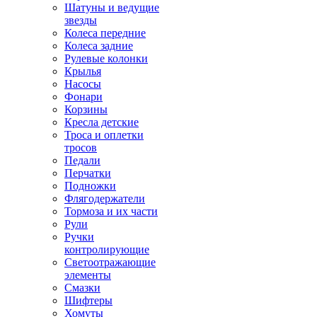
Шатуны и ведущие
звезды
Колеса передние
Колеса задние
Рулевые колонки
Крылья
Насосы
Фонари
Корзины
Кресла детские
Троса и оплетки
тросов
Педали
Перчатки
Подножки
Флягодержатели
Тормоза и их части
Рули
Ручки
контролирующие
Светоотражающие
элементы
Смазки
Шифтеры
Хомуты