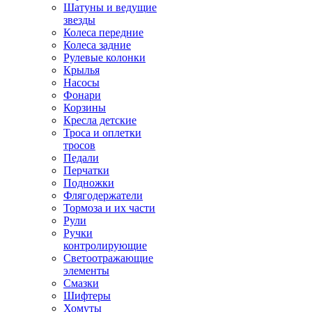
Шатуны и ведущие
звезды
Колеса передние
Колеса задние
Рулевые колонки
Крылья
Насосы
Фонари
Корзины
Кресла детские
Троса и оплетки
тросов
Педали
Перчатки
Подножки
Флягодержатели
Тормоза и их части
Рули
Ручки
контролирующие
Светоотражающие
элементы
Смазки
Шифтеры
Хомуты