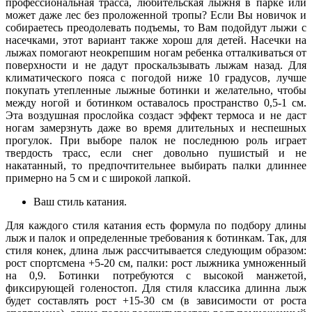
профессиональная трасса, любительская лыжня в парке или
может даже лес без проложенной тропы? Если Вы новичок и
собираетесь преодолевать подъемы, то Вам подойдут лыжи с
насечками, этот вариант также хорош для детей. Насечки на
лыжах помогают неокрепшим ногам ребенка отталкиваться от
поверхности и не дадут проскальзывать лыжам назад. Для
климатического пояса с погодой ниже 10 градусов, лучше
покупать утепленные лыжные ботинки и желательно, чтобы
между ногой и ботинком оставалось пространство 0,5-1 см.
Эта воздушная прослойка создаст эффект термоса и не даст
ногам замерзнуть даже во время длительных и неспешных
прогулок. При выборе палок не последнюю роль играет
твердость трасс, если снег довольно пушистый и не
накатанный, то предпочтительнее выбирать палки длиннее
примерно на 5 см и с широкой лапкой.
Ваш стиль катания.
Для каждого стиля катания есть формула по подбору длины
лыж и палок и определенные требования к ботинкам. Так, для
стиля конек, длина лыж рассчитывается следующим образом:
рост спортсмена +5-20 см, палки: рост лыжника умноженный
на 0,9. Ботинки потребуются с высокой манжетой,
фиксирующей голеностоп. Для стиля классика длинна лыж
будет составлять рост +15-30 см (в зависимости от роста