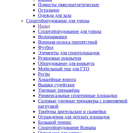
Помосты тяжелоатлетические
Остальное
Одежда для зала
Спортоборудование для улицы
Назад
Спортоборудование для улицы
Велопарковки
Военная полоса препятствий
Футбол
Элементы для спортплощадок
Резиновые покрытия
Оборудование для воркаута
Мобильный тир для ГТО
Регби
Хоккейные ворота
Вышки судейские
Уличные тренажёры
Универсальные спортивные площадки
Силовые уличные тренажеры с изменяемой
нагрузкой
Трибуны зрительские и скамейки
Ограждения для детских площадок
Большой теннис
Спортоборудование Romana
Остальное для улицы