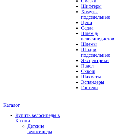
Смазки
Шифтеры
Хомуты
подседельные
Цепи
Седла
Шлем д/
велосипедистов
Шлемы
Штыри
подседельные
Эксцентрики
Падел
Сквош
Шахматы
Эспандеры
Гантели
Каталог
Купить велосипеды в
Казани
Детские
велосипеды