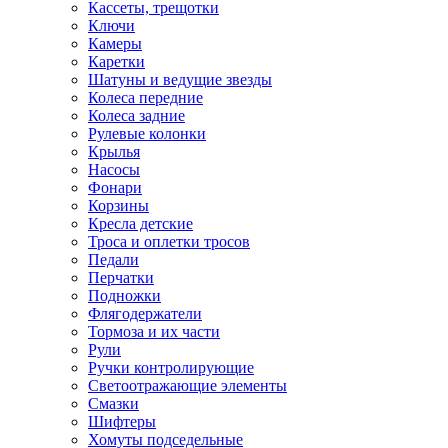
Кассеты, трещотки
Ключи
Камеры
Каретки
Шатуны и ведущие звезды
Колеса передние
Колеса задние
Рулевые колонки
Крылья
Насосы
Фонари
Корзины
Кресла детские
Троса и оплетки тросов
Педали
Перчатки
Подножки
Флягодержатели
Тормоза и их части
Рули
Ручки контролирующие
Светоотражающие элементы
Смазки
Шифтеры
Хомуты подседельные