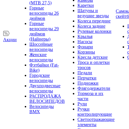
Камеры
(MTB 27,5)
Каретки
Горные
Шатуны и
Самок
велосипеды 26
ведущие звезды
скейт
дюймов
Колеса передние
Горные
Колеса задние
велосипеды 29
Рулевые колонки
дюймов
Крылья
(Найнеры)
Акции
Насосы
Шоссейные
Фонари
велосипеды
Корзины
Женские
Кресла детские
велосипеды
Троса и оплетки
Фэтбайки (Fat-
тросов
Bike)
Педали
Городские
Перчатки
велосипеды
Подножки
Двухподвесные
Флягодержатели
велосипеды
Тормоза и их
РАСПРОДАЖА
части
ВЕЛОСИПЕДОВ
Рули
Велосипеды
Ручки
BMX
контролирующие
Светоотражающие
элементы