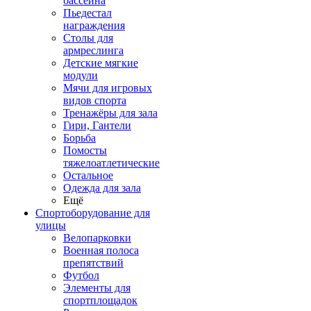
бассейна
Пьедестал
награждения
Столы для
армреслинга
Детские мягкие
модули
Мячи для игровых
видов спорта
Тренажёры для зала
Гири, Гантели
Борьба
Помосты
тяжелоатлетические
Остальное
Одежда для зала
Ещё
Спортоборудование для
улицы
Велопарковки
Военная полоса
препятствий
Футбол
Элементы для
спортплощадок