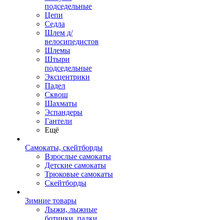
подседельные
Цепи
Седла
Шлем д/
велосипедистов
Шлемы
Штыри
подседельные
Эксцентрики
Падел
Сквош
Шахматы
Эспандеры
Гантели
Ещё
Самокаты, скейтборды
Взрослые самокаты
Детские самокаты
Трюковые самокаты
Скейтборды
Зимние товары
Лыжи, лыжные
ботинки, палки