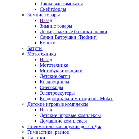
Трюковые самокаты
Скейтборды
Зимние товары
Назад
Зимние товары
Лыжи, лыжные ботинки, палки
Санки Ватрушки (Тюбинг)
Коньки
Батуты
Мототехника
Назад
Мототехника
Мотобуксировщики
Детские багги
Квадроциклы
Снегоходы
Электроскутеры
Квадроциклы и мотоциклы Motax
Детские игровые комплексы
Назад
Детские игровые комплексы
Домашние комплексы
Пневматическое оружие до 7.5 Дж
Гимнастика, разное
Палатки