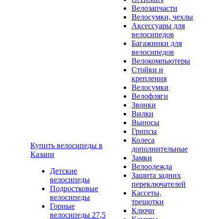
Велозапчасти
Велосумки, чехлы
Аксессуары для
велосипедов
Багажники для
велосипедов
Велокомпьютеры
Стойки и
крепления
Велосумки
Велофляги
Звонки
Вилки
Выносы
Грипсы
Колеса
Купить велосипеды в
дополнительные
Казани
Замки
Велоодежда
Детские
Защита задних
велосипеды
переключателей
Подростковые
Кассеты,
велосипеды
трещотки
Горные
Ключи
велосипеды 27,5