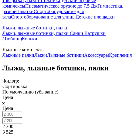
товары
Батуты
Мототехника
Детские игровые
комплексы
Пневматическое оружие до 7.5 Дж
Гимнастика,
разное
Палатки
Спортоборудование для
зала
Спортоборудование для улицы
Детские площадки
-
Лыжи, лыжные ботинки, палки
Лыжи, лыжные ботинки, палки
Санки Ватрушки
(Тюбинг)
Коньки
-
Лыжные комплекты
Лыжные палки
Лыжи
Лыжные ботинки
Аксессуары
Крепления
Лыжи, лыжные ботинки, палки
Фильтр:
Сортировка
По умолчанию (убывание)
Цена
Цена
2 300
3 525