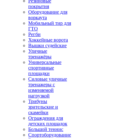
Резиновые
покрытия
Оборудование для
воркаута
Мобильный тир для
ГТО
Регби
Хоккейные ворота
Вышки судейские
Уличные
тренажёры
Универсальные
спортивные
площадки
Силовые уличные
тренажеры с
изменяемой
нагрузкой
Трибуны
зрительские и
скамейки
Ограждения для
детских площадок
Большой теннис
Спортоборудование