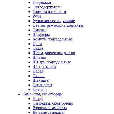
Подножки
Флягодержатели
Тормоза и их части
Рули
Ручки контролирующие
Светоотражающие элементы
Смазки
Шифтеры
Хомуты подседельные
Цепи
Седла
Шлем д/велосипедистов
Шлемы
Штыри подседельные
Эксцентрики
Падел
Сквош
Шахматы
Эспандеры
Гантели
Самокаты, скейтборды
Назад
Самокаты, скейтборды
Взрослые самокаты
Детские самокаты