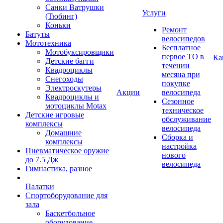
Санки Ватрушки
Услуги
(Тюбинг)
Коньки
Ремонт
Батуты
велосипедов
Мототехника
Бесплатное
Мотобуксировщики
первое ТО в
Ка
Детские багги
течении
Квадроциклы
месяца при
Снегоходы
покупке
Электроскутеры
Акции
велосипеда
Квадроциклы и
Сезонное
мотоциклы Motax
техническое
Детские игровые
обслуживание
комплексы
велосипеда
Домашние
Сборка и
комплексы
настройка
Пневматическое оружие
нового
до 7.5 Дж
велосипеда
Гимнастика, разное
Палатки
Спортоборудование для
зала
Баскетбольное
оборудование