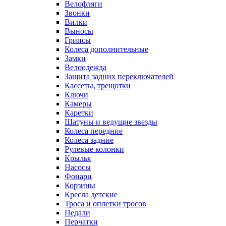
Велофляги
Звонки
Вилки
Выносы
Грипсы
Колеса дополнительные
Замки
Велоодежда
Защита задних переключателей
Кассеты, трещотки
Ключи
Камеры
Каретки
Шатуны и ведущие звезды
Колеса передние
Колеса задние
Рулевые колонки
Крылья
Насосы
Фонари
Корзины
Кресла детские
Троса и оплетки тросов
Педали
Перчатки