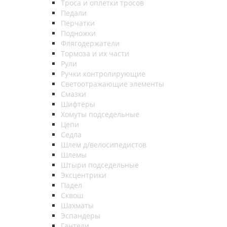
Троса и оплетки тросов
Педали
Перчатки
Подножки
Флягодержатели
Тормоза и их части
Рули
Ручки контролирующие
Светоотражающие элементы
Смазки
Шифтеры
Хомуты подседельные
Цепи
Седла
Шлем д/велосипедистов
Шлемы
Штыри подседельные
Эксцентрики
Падел
Сквош
Шахматы
Эспандеры
Гантели