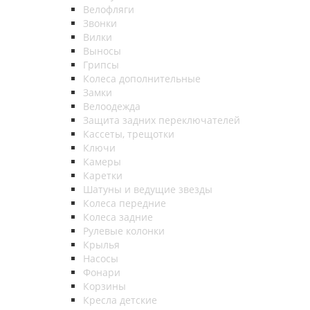
Велофляги
Звонки
Вилки
Выносы
Грипсы
Колеса дополнительные
Замки
Велоодежда
Защита задних переключателей
Кассеты, трещотки
Ключи
Камеры
Каретки
Шатуны и ведущие звезды
Колеса передние
Колеса задние
Рулевые колонки
Крылья
Насосы
Фонари
Корзины
Кресла детские