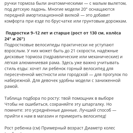
ручки тормоза были анатомическими — с малым вылетом,
под детскую ладонь. Многие модели 20" оснащаются
передней амортизационной вилкой — это добавит
комфорта при езде по брусчатке или грунтовым дорожкам.
Подростки 9–12 лет и старше (рост от 130 см, колёса
24" и 26")
Подростковые велосипеды практически не уступают
взрослым. У них может быть до 21 скорости, надёжные
дисковые тормоза (гидравлические или механические) и
лёгкая алюминиевая рама. Здесь уже важно учитывать
стиль езды: хочет ли ребёнок горный велосипед для
пересечённой местности или городской — для прогулок по
набережной. Для девочек удобны модели с заниженной
рамой.
Таблица подбора по росту: твой помощник в выборе
Чтобы не ошибиться, сохраняйте эту шпаргалку. Но
помните: это усреднённые данные. Лучший способ —
прийти к нам в магазин и примерить велосипед!
Рост ребенка (см) Примерный возраст Диаметр колес