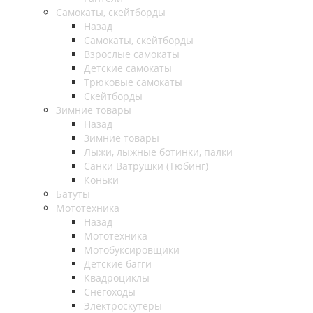
Самокаты, скейтборды
Назад
Самокаты, скейтборды
Взрослые самокаты
Детские самокаты
Трюковые самокаты
Скейтборды
Зимние товары
Назад
Зимние товары
Лыжи, лыжные ботинки, палки
Санки Ватрушки (Тюбинг)
Коньки
Батуты
Мототехника
Назад
Мототехника
Мотобуксировщики
Детские багги
Квадроциклы
Снегоходы
Электроскутеры