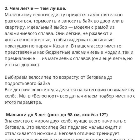
2. Чем легче — тем лучше.
Маленькому велосипедисту придётся самостоятельно
разгоняться, тормозить и заносить байк во двор или в
квартиру. Идеальный выбор — модели с рамой из
алюминиевого сплава. Они лёгкие, не ржавеют и
достаточно прочные, чтобы выдержать активные
покатушки по паркам Казани. В нашем ассортименте
представлены как бюджетные алюминиевые модели, так и
премиальные — из магниевых сплавов (они ещё легче, но
и стоят дороже).
Выбираем велосипед по возрасту: от беговела до
подросткового байка
Все детские велосипеды делятся на категории по диаметру
колёс. Мы в «Велоспорт» всегда начинаем подбор именно с
этого параметра.
Малыши до 3 лет (рост до 98 см, колёса 12")
Знакомство с миром двух колёс лучше всего начинать с
беговела. Это велосипед без педалей: малыш сидит и
отталкивается ножками. Беговел отлично тренирует
чувство равновесия и координацию, и потом пересесть на