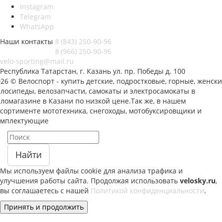
Instagram
Telegram
WhatsApp
Наши контакты
8 (843) 250-90-96
8 (966) 250-90-96
velo-sporting@mail.ru
Республика Татарстан, г. Казань ул. пр. Победы д. 100
26 © Велоспорт - купить детские, подростковые, горные, женск
елосипеды, велозапчасти, самокаты и электросамокаты в
ломагазине в Казани по низкой цене.Так же, в нашем
ссортименте мототехника, снегоходы, мотобуксировщики и
омплектующие
Найти
Мы используем файлы cookie для анализа трафика и
улучшения работы сайта. Продолжая использовать
velosky.ru
,
вы соглашаетесь с нашей
Политикой конфиденциальности
.
Принять и продолжить