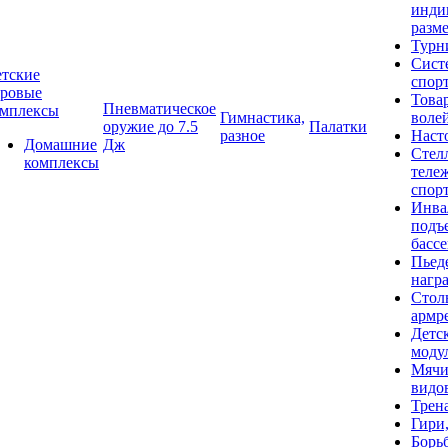
инди
разме
Турн
Сист
тские
спор
гровые
Това
Пневматическое
омплексы
Гимнастика,
воле
оружие до 7.5
Палатки
разное
Наст
Домашние
Дж
Стел
комплексы
теле
спор
Инва
подъ
басс
Пьед
нагр
Стол
армр
Детс
моду
Мячи
видо
Трен
Гири
Борь