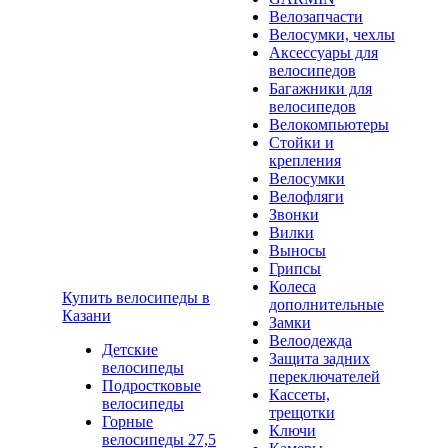
Велозапчасти
Велосумки, чехлы
Аксессуары для
велосипедов
Багажники для
велосипедов
Велокомпьютеры
Стойки и
крепления
Велосумки
Велофляги
Звонки
Вилки
Выносы
Грипсы
Колеса
Купить велосипеды в
дополнительные
Казани
Замки
Велоодежда
Детские
Защита задних
велосипеды
переключателей
Подростковые
Кассеты,
велосипеды
трещотки
Горные
Ключи
велосипеды 27,5