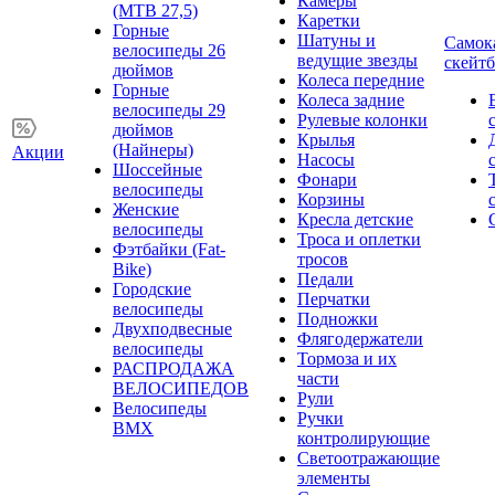
Камеры
(MTB 27,5)
Каретки
Горные
Шатуны и
Самок
велосипеды 26
ведущие звезды
скейт
дюймов
Колеса передние
Горные
Колеса задние
велосипеды 29
Рулевые колонки
дюймов
Крылья
(Найнеры)
Акции
Насосы
Шоссейные
Фонари
велосипеды
Корзины
Женские
Кресла детские
велосипеды
Троса и оплетки
Фэтбайки (Fat-
тросов
Bike)
Педали
Городские
Перчатки
велосипеды
Подножки
Двухподвесные
Флягодержатели
велосипеды
Тормоза и их
РАСПРОДАЖА
части
ВЕЛОСИПЕДОВ
Рули
Велосипеды
Ручки
BMX
контролирующие
Светоотражающие
элементы