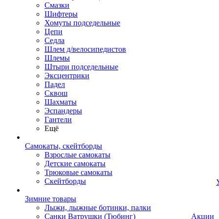
Смазки
Шифтеры
Хомуты подседельные
Цепи
Седла
Шлем д/велосипедистов
Шлемы
Штыри подседельные
Эксцентрики
Падел
Сквош
Шахматы
Эспандеры
Гантели
Ещё
Самокаты, скейтборды
Взрослые самокаты
Детские самокаты
Трюковые самокаты
Скейтборды
Зимние товары
Лыжи, лыжные ботинки, палки
Санки Ватрушки (Тюбинг)
Акции