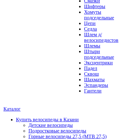
Смазки
Шифтеры
Хомуты
подседельные
Цепи
Седла
Шлем д/
велосипедистов
Шлемы
Штыри
подседельные
Эксцентрики
Падел
Сквош
Шахматы
Эспандеры
Гантели
Каталог
Купить велосипеды в Казани
Детские велосипеды
Подростковые велосипеды
Горные велосипеды 27,5 (MTB 27,5)