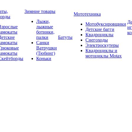
аты,
Зимние товары
Мототехника
борды
Лыжи,
Де
Мотобуксировщики
Взрослые
лыжные
и
Детские багги
самокаты
ботинки,
к
Квадроциклы
Детские
палки
Батуты
Снегоходы
самокаты
Санки
Электроскутеры
Трюковые
Ватрушки
Квадроциклы и
самокаты
(Тюбинг)
мотоциклы Motax
Скейтборды
Коньки