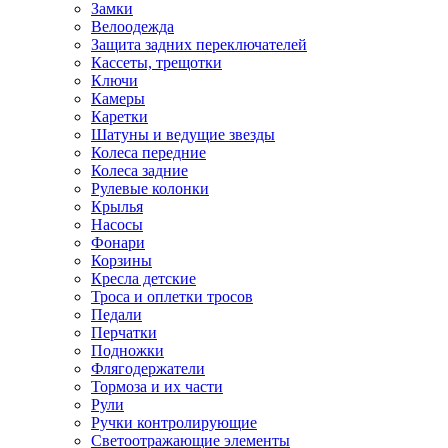
Замки
Велоодежда
Защита задних переключателей
Кассеты, трещотки
Ключи
Камеры
Каретки
Шатуны и ведущие звезды
Колеса передние
Колеса задние
Рулевые колонки
Крылья
Насосы
Фонари
Корзины
Кресла детские
Троса и оплетки тросов
Педали
Перчатки
Подножки
Флягодержатели
Тормоза и их части
Рули
Ручки контролирующие
Светоотражающие элементы