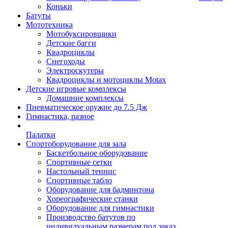
Коньки
Батуты
Мототехника
Мотобуксировщики
Детские багги
Квадроциклы
Снегоходы
Электроскутеры
Квадроциклы и мотоциклы Motax
Детские игровые комплексы
Домашние комплексы
Пневматическое оружие до 7.5 Дж
Гимнастика, разное
Палатки
Спортоборудование для зала
Баскетбольное оборудование
Спортивные сетки
Настольный теннис
Спортивные табло
Оборудование для бадминтона
Хореографические станки
Оборудование для гимнастики
Производство батутов по
индивидуальным размерам под заказ