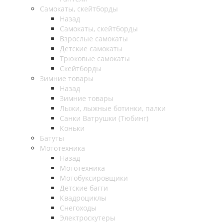
Самокаты, скейтборды
Назад
Самокаты, скейтборды
Взрослые самокаты
Детские самокаты
Трюковые самокаты
Скейтборды
Зимние товары
Назад
Зимние товары
Лыжи, лыжные ботинки, палки
Санки Ватрушки (Тюбинг)
Коньки
Батуты
Мототехника
Назад
Мототехника
Мотобуксировщики
Детские багги
Квадроциклы
Снегоходы
Электроскутеры