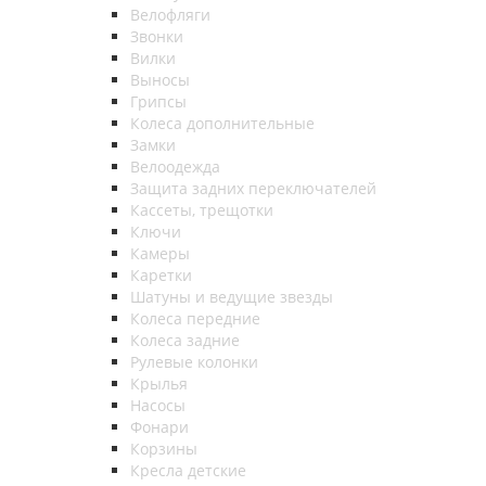
Велофляги
Звонки
Вилки
Выносы
Грипсы
Колеса дополнительные
Замки
Велоодежда
Защита задних переключателей
Кассеты, трещотки
Ключи
Камеры
Каретки
Шатуны и ведущие звезды
Колеса передние
Колеса задние
Рулевые колонки
Крылья
Насосы
Фонари
Корзины
Кресла детские