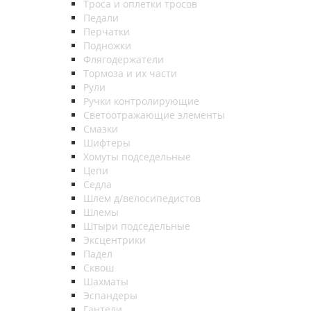
Троса и оплетки тросов
Педали
Перчатки
Подножки
Флягодержатели
Тормоза и их части
Рули
Ручки контролирующие
Светоотражающие элементы
Смазки
Шифтеры
Хомуты подседельные
Цепи
Седла
Шлем д/велосипедистов
Шлемы
Штыри подседельные
Эксцентрики
Падел
Сквош
Шахматы
Эспандеры
Гантели