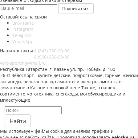
Узнавайте о скидках и акциях первым
Оставайтесь на связи
Вконтакте
Instagram
Telegram
WhatsApp
Наши контакты
8 (843) 250-90-96
8 (966) 250-90-96
velo-sporting@mail.ru
Республика Татарстан, г. Казань ул. пр. Победы д. 100
26 © Велоспорт - купить детские, подростковые, горные, женск
елосипеды, велозапчасти, самокаты и электросамокаты в
ломагазине в Казани по низкой цене.Так же, в нашем
ссортименте мототехника, снегоходы, мотобуксировщики и
омплектующие
Найти
Мы используем файлы cookie для анализа трафика и
улучшения работы сайта. Продолжая использовать
velosky.ru
,