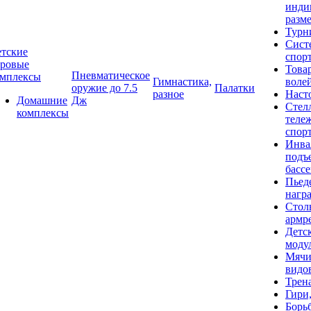
инди
разме
Турн
Сист
тские
спор
гровые
Това
Пневматическое
омплексы
Гимнастика,
воле
оружие до 7.5
Палатки
разное
Наст
Домашние
Дж
Стел
комплексы
теле
спор
Инва
подъ
басс
Пьед
нагр
Стол
армр
Детс
моду
Мячи
видо
Трен
Гири
Борь