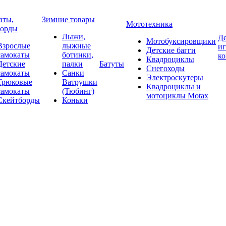
аты,
Зимние товары
Мототехника
борды
Лыжи,
Де
Мотобуксировщики
Взрослые
лыжные
и
Детские багги
самокаты
ботинки,
к
Квадроциклы
Детские
палки
Батуты
Снегоходы
самокаты
Санки
Электроскутеры
Трюковые
Ватрушки
Квадроциклы и
самокаты
(Тюбинг)
мотоциклы Motax
Скейтборды
Коньки