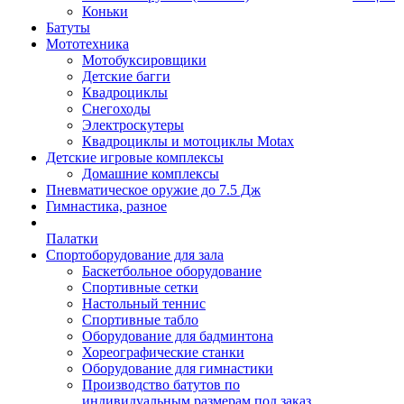
Коньки
Батуты
Мототехника
Мотобуксировщики
Детские багги
Квадроциклы
Снегоходы
Электроскутеры
Квадроциклы и мотоциклы Motax
Детские игровые комплексы
Домашние комплексы
Пневматическое оружие до 7.5 Дж
Гимнастика, разное
Палатки
Спортоборудование для зала
Баскетбольное оборудование
Спортивные сетки
Настольный теннис
Спортивные табло
Оборудование для бадминтона
Хореографические станки
Оборудование для гимнастики
Производство батутов по
индивидуальным размерам под заказ