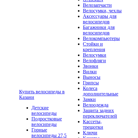
Велозапчасти
Велосумки, чехлы
Аксессуары для
велосипедов
Багажники для
велосипедов
Велокомпьютеры
Стойки и
крепления
Велосумки
Велофляги
Звонки
Вилки
Выносы
Грипсы
Колеса
Купить велосипеды в
дополнительные
Казани
Замки
Велоодежда
Детские
Защита задних
велосипеды
переключателей
Подростковые
Кассеты,
велосипеды
трещотки
Горные
Ключи
велосипеды 27,5