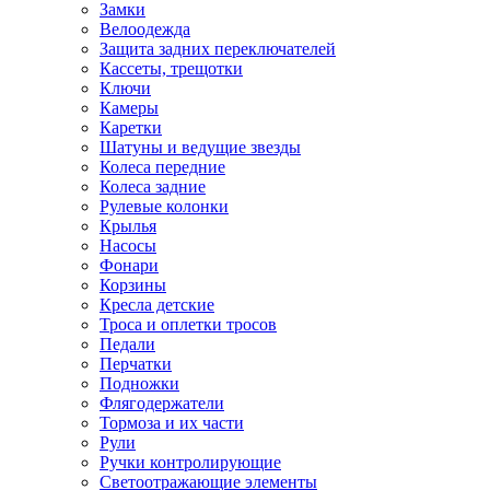
Замки
Велоодежда
Защита задних переключателей
Кассеты, трещотки
Ключи
Камеры
Каретки
Шатуны и ведущие звезды
Колеса передние
Колеса задние
Рулевые колонки
Крылья
Насосы
Фонари
Корзины
Кресла детские
Троса и оплетки тросов
Педали
Перчатки
Подножки
Флягодержатели
Тормоза и их части
Рули
Ручки контролирующие
Светоотражающие элементы