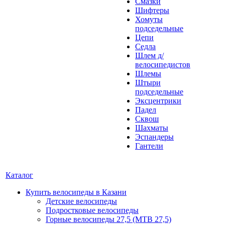
Смазки
Шифтеры
Хомуты
подседельные
Цепи
Седла
Шлем д/
велосипедистов
Шлемы
Штыри
подседельные
Эксцентрики
Падел
Сквош
Шахматы
Эспандеры
Гантели
Каталог
Купить велосипеды в Казани
Детские велосипеды
Подростковые велосипеды
Горные велосипеды 27,5 (MTB 27,5)