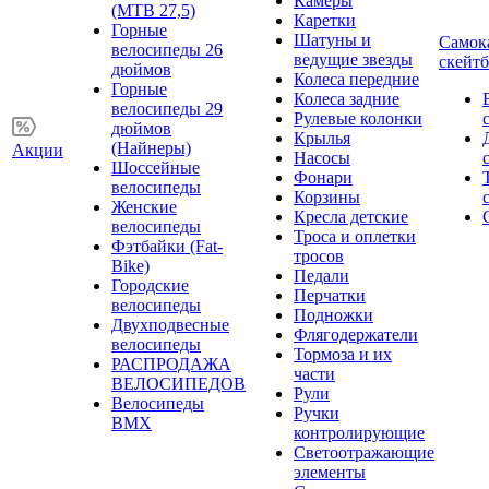
Камеры
(MTB 27,5)
Каретки
Горные
Шатуны и
Самок
велосипеды 26
ведущие звезды
скейт
дюймов
Колеса передние
Горные
Колеса задние
велосипеды 29
Рулевые колонки
дюймов
Крылья
(Найнеры)
Акции
Насосы
Шоссейные
Фонари
велосипеды
Корзины
Женские
Кресла детские
велосипеды
Троса и оплетки
Фэтбайки (Fat-
тросов
Bike)
Педали
Городские
Перчатки
велосипеды
Подножки
Двухподвесные
Флягодержатели
велосипеды
Тормоза и их
РАСПРОДАЖА
части
ВЕЛОСИПЕДОВ
Рули
Велосипеды
Ручки
BMX
контролирующие
Светоотражающие
элементы