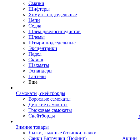
Смазки
Шифтеры
Хомуты подседельные
Цепи
Седла
Шлем д/велосипедистов
Шлемы
Штыри подседельные
Эксцентрики
Падел
Сквош
Шахматы
Эспандеры
Гантели
Ещё
Самокаты, скейтборды
Взрослые самокаты
Детские самокаты
Трюковые самокаты
Скейтборды
Зимние товары
Лыжи, лыжные ботинки, палки
Санки Ватрушки (Тюбинг)
Акции