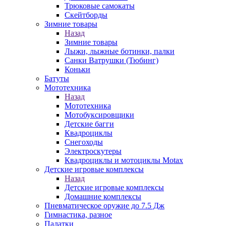
Трюковые самокаты
Скейтборды
Зимние товары
Назад
Зимние товары
Лыжи, лыжные ботинки, палки
Санки Ватрушки (Тюбинг)
Коньки
Батуты
Мототехника
Назад
Мототехника
Мотобуксировщики
Детские багги
Квадроциклы
Снегоходы
Электроскутеры
Квадроциклы и мотоциклы Motax
Детские игровые комплексы
Назад
Детские игровые комплексы
Домашние комплексы
Пневматическое оружие до 7.5 Дж
Гимнастика, разное
Палатки