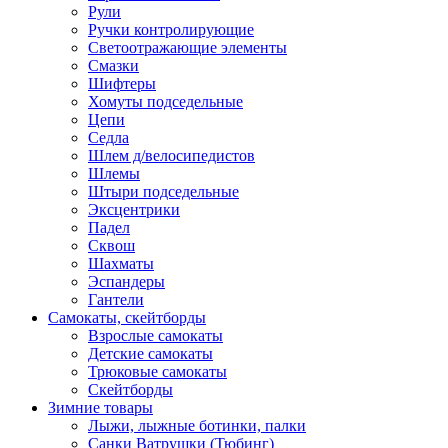
Рули
Ручки контролирующие
Светоотражающие элементы
Смазки
Шифтеры
Хомуты подседельные
Цепи
Седла
Шлем д/велосипедистов
Шлемы
Штыри подседельные
Эксцентрики
Падел
Сквош
Шахматы
Эспандеры
Гантели
Самокаты, скейтборды
Взрослые самокаты
Детские самокаты
Трюковые самокаты
Скейтборды
Зимние товары
Лыжи, лыжные ботинки, палки
Санки Ватрушки (Тюбинг)