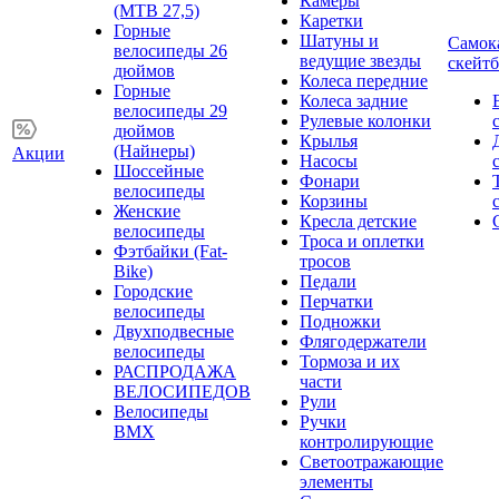
Камеры
(MTB 27,5)
Каретки
Горные
Шатуны и
Самок
велосипеды 26
ведущие звезды
скейт
дюймов
Колеса передние
Горные
Колеса задние
велосипеды 29
Рулевые колонки
дюймов
Крылья
(Найнеры)
Акции
Насосы
Шоссейные
Фонари
велосипеды
Корзины
Женские
Кресла детские
велосипеды
Троса и оплетки
Фэтбайки (Fat-
тросов
Bike)
Педали
Городские
Перчатки
велосипеды
Подножки
Двухподвесные
Флягодержатели
велосипеды
Тормоза и их
РАСПРОДАЖА
части
ВЕЛОСИПЕДОВ
Рули
Велосипеды
Ручки
BMX
контролирующие
Светоотражающие
элементы