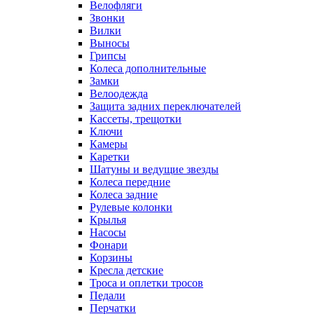
Велофляги
Звонки
Вилки
Выносы
Грипсы
Колеса дополнительные
Замки
Велоодежда
Защита задних переключателей
Кассеты, трещотки
Ключи
Камеры
Каретки
Шатуны и ведущие звезды
Колеса передние
Колеса задние
Рулевые колонки
Крылья
Насосы
Фонари
Корзины
Кресла детские
Троса и оплетки тросов
Педали
Перчатки