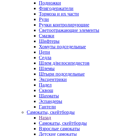
Подножки
Флягодержатели
Тормоза и их части
Рули
Ручки контролирующие
Светоотражающие элементы
Смазки
Шифтеры
Хомуты подседельные
Цепи
Седла
Шлем д/велосипедистов
Шлемы
Штыри подседельные
Эксцентрики
Падел
Сквош
Шахматы
Эспандеры
Гантели
Самокаты, скейтборды
Назад
Самокаты, скейтборды
Взрослые самокаты
Детские самокаты