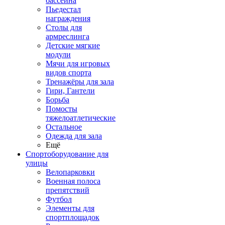
бассейна
Пьедестал
награждения
Столы для
армреслинга
Детские мягкие
модули
Мячи для игровых
видов спорта
Тренажёры для зала
Гири, Гантели
Борьба
Помосты
тяжелоатлетические
Остальное
Одежда для зала
Ещё
Спортоборудование для
улицы
Велопарковки
Военная полоса
препятствий
Футбол
Элементы для
спортплощадок