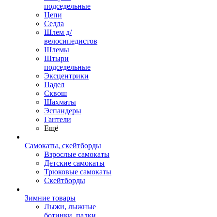
подседельные
Цепи
Седла
Шлем д/
велосипедистов
Шлемы
Штыри
подседельные
Эксцентрики
Падел
Сквош
Шахматы
Эспандеры
Гантели
Ещё
Самокаты, скейтборды
Взрослые самокаты
Детские самокаты
Трюковые самокаты
Скейтборды
Зимние товары
Лыжи, лыжные
ботинки, палки