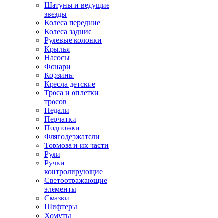
Шатуны и ведущие
звезды
Колеса передние
Колеса задние
Рулевые колонки
Крылья
Насосы
Фонари
Корзины
Кресла детские
Троса и оплетки
тросов
Педали
Перчатки
Подножки
Флягодержатели
Тормоза и их части
Рули
Ручки
контролирующие
Светоотражающие
элементы
Смазки
Шифтеры
Хомуты