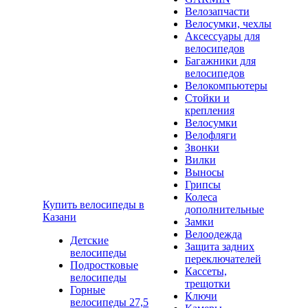
Велозапчасти
Велосумки, чехлы
Аксессуары для
велосипедов
Багажники для
велосипедов
Велокомпьютеры
Стойки и
крепления
Велосумки
Велофляги
Звонки
Вилки
Выносы
Грипсы
Колеса
Купить велосипеды в
дополнительные
Казани
Замки
Велоодежда
Детские
Защита задних
велосипеды
переключателей
Подростковые
Кассеты,
велосипеды
трещотки
Горные
Ключи
велосипеды 27,5