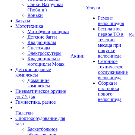
Санки Ватрушки
Услуги
(Тюбинг)
Коньки
Ремонт
Батуты
велосипедов
Мототехника
Бесплатное
Мотобуксировщики
первое ТО в
Ка
Детские багги
течении
Квадроциклы
месяца при
Снегоходы
покупке
Электроскутеры
Акции
велосипеда
Квадроциклы и
Сезонное
мотоциклы Motax
техническое
Детские игровые
обслуживание
комплексы
велосипеда
Домашние
Сборка и
комплексы
настройка
Пневматическое оружие
нового
до 7.5 Дж
велосипеда
Гимнастика, разное
Палатки
Спортоборудование для
зала
Баскетбольное
оборудование