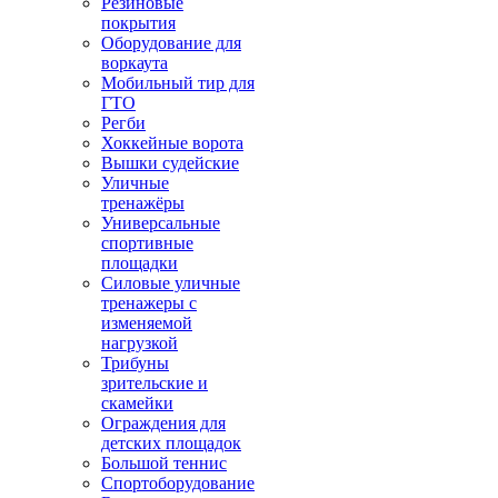
Резиновые
покрытия
Оборудование для
воркаута
Мобильный тир для
ГТО
Регби
Хоккейные ворота
Вышки судейские
Уличные
тренажёры
Универсальные
спортивные
площадки
Силовые уличные
тренажеры с
изменяемой
нагрузкой
Трибуны
зрительские и
скамейки
Ограждения для
детских площадок
Большой теннис
Спортоборудование