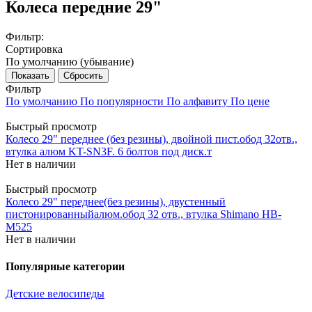
Колеса передние 29"
Фильтр:
Сортировка
По умолчанию (убывание)
Сбросить
Фильтр
По умолчанию
По популярности
По алфавиту
По цене
Быстрый просмотр
Колесо 29" переднее (без резины), двойной пист.обод 32отв.,
втулка алюм KT-SN3F. 6 болтов под диск.т
Нет в наличии
Быстрый просмотр
Колесо 29" переднее(без резины), двустенный
пистонированныйалюм.обод 32 отв., втулка Shimano HB-
M525
Нет в наличии
Популярные категории
Детские велосипеды