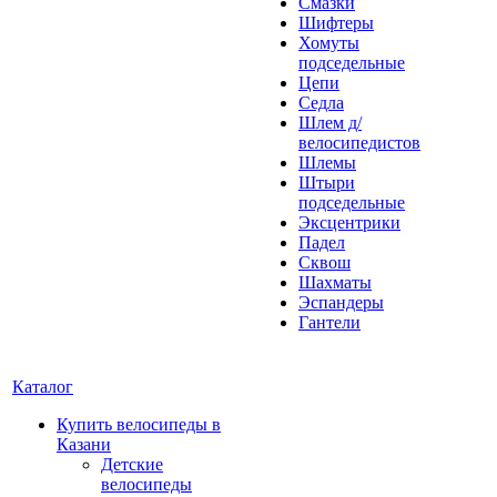
Смазки
Шифтеры
Хомуты
подседельные
Цепи
Седла
Шлем д/
велосипедистов
Шлемы
Штыри
подседельные
Эксцентрики
Падел
Сквош
Шахматы
Эспандеры
Гантели
Каталог
Купить велосипеды в
Казани
Детские
велосипеды