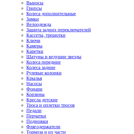
Выносы
Грипсы
Колеса дополнительные
Замки
Велоодежда
Защита задних переключателей
Кассеты, трещотки
Ключи
Камеры
Каретки
Шатуны и ведущие звезды
Колеса передние
Колеса задние
Рулевые колонки
Крылья
Насосы
Фонари
Корзины
Кресла детские
Троса и оплетки тросов
Педали
Перчатки
Подножки
Флягодержатели
Тормоза и их части