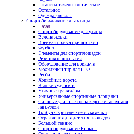
Помосты тяжелоатлетические
Остальное
Одежда для зала
Спортоборудование для улицы
Назад
Спортоборудование для улицы
Велопарковки
Военная полоса препятствий
Футбол
Элементы для спортплощадок
Резиновые покрытия
Оборудование для воркаута
Мобильный тир для ГТО
Регби
Хоккейные ворота
Вышки судейские
Уличные тренажёры
Универсальные спортивные площадки
Силовые уличные тренажеры с изменяемой
нагрузкой
Трибуны зрительские и скамейки
Ограждения для детских площадок
Большой теннис
Спортоборудование Romana
Остальное для улицы