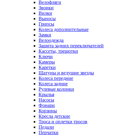
Велофляги
Звонки
Вилки
Выносы
Грипсы
Колеса дополнительные
Замки
Велоодежда
Защита задних переключателей
Кассеты, трещотки
Ключи
Камеры
Каретки
Шатуны и ведущие звезды
Колеса передние
Колеса задние
Рулевые колонки
Крылья
Насосы
Фонари
Корзины
Кресла детские
Троса и оплетки тросов
Педали
Перчатки