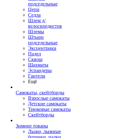
подседельные
Цепи
Седла
Шлем д/
велосипедистов
Шлемы
Штыри
подседельные
Эксцентрики
Падел
Сквош
Шахматы
Эспандеры
Гантели
Ещё
Самокаты, скейтборды
Взрослые самокаты
Детские самокаты
Трюковые самокаты
Скейтборды
Зимние товары
Лыжи, лыжные
ботинки, палки