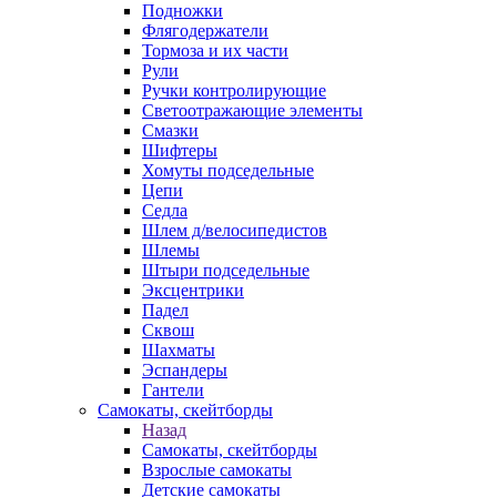
Подножки
Флягодержатели
Тормоза и их части
Рули
Ручки контролирующие
Светоотражающие элементы
Смазки
Шифтеры
Хомуты подседельные
Цепи
Седла
Шлем д/велосипедистов
Шлемы
Штыри подседельные
Эксцентрики
Падел
Сквош
Шахматы
Эспандеры
Гантели
Самокаты, скейтборды
Назад
Самокаты, скейтборды
Взрослые самокаты
Детские самокаты