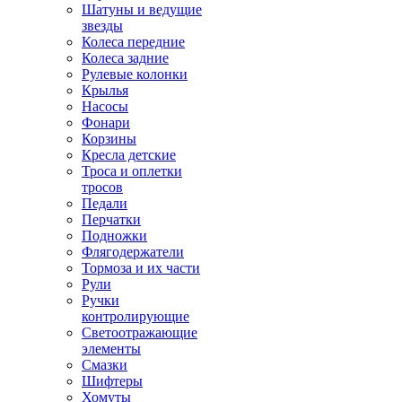
Шатуны и ведущие
звезды
Колеса передние
Колеса задние
Рулевые колонки
Крылья
Насосы
Фонари
Корзины
Кресла детские
Троса и оплетки
тросов
Педали
Перчатки
Подножки
Флягодержатели
Тормоза и их части
Рули
Ручки
контролирующие
Светоотражающие
элементы
Смазки
Шифтеры
Хомуты