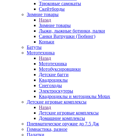
Трюковые самокаты
Скейтборды
Зимние товары
Назад
Зимние товары
Лыжи, лыжные ботинки, палки
Санки Ватрушки (Тюбинг)
Коньки
Батуты
Мототехника
Назад
Мототехника
Мотобуксировщики
Детские багги
Квадроциклы
Снегоходы
Электроскутеры
Квадроциклы и мотоциклы Motax
Детские игровые комплексы
Назад
Детские игровые комплексы
Домашние комплексы
Пневматическое оружие до 7.5 Дж
Гимнастика, разное
Палатки