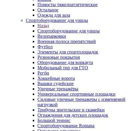
Помосты тяжелоатлетические
Остальное
Одежда для зала
Спортоборудование для улицы
Назад
Спортоборудование для улицы
Велопарковки
Военная полоса препятствий
Футбол
Элементы для спортплощадок
Резиновые покрытия
Оборудование для воркаута
Мобильный тир для ГТО
Регби
Хоккейные ворота
Вышки судейские
Уличные тренажёры
Универсальные спортивные площадки
Силовые уличные тренажеры с изменяемой
нагрузкой
Трибуны зрительские и скамейки
Ограждения для детских площадок
Большой теннис
Спортоборудование Romana
Остальное для улицы