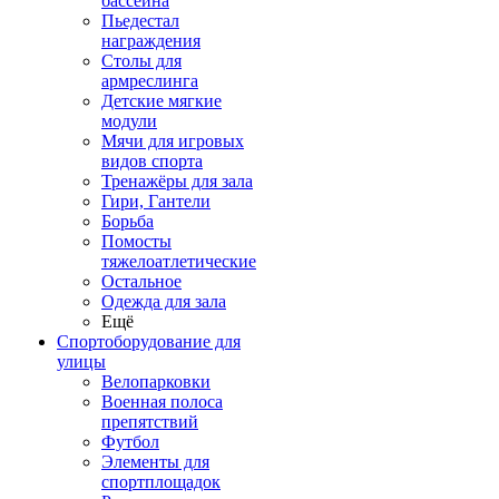
бассейна
Пьедестал
награждения
Столы для
армреслинга
Детские мягкие
модули
Мячи для игровых
видов спорта
Тренажёры для зала
Гири, Гантели
Борьба
Помосты
тяжелоатлетические
Остальное
Одежда для зала
Ещё
Спортоборудование для
улицы
Велопарковки
Военная полоса
препятствий
Футбол
Элементы для
спортплощадок