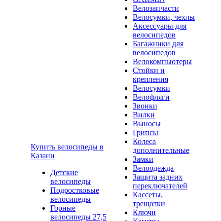
Велозапчасти
Велосумки, чехлы
Аксессуары для
велосипедов
Багажники для
велосипедов
Велокомпьютеры
Стойки и
крепления
Велосумки
Велофляги
Звонки
Вилки
Выносы
Грипсы
Колеса
Купить велосипеды в
дополнительные
Казани
Замки
Велоодежда
Детские
Защита задних
велосипеды
переключателей
Подростковые
Кассеты,
велосипеды
трещотки
Горные
Ключи
велосипеды 27,5