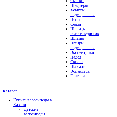
Смазки
Шифтеры
Хомуты
подседельные
Цепи
Седла
Шлем д/
велосипедистов
Шлемы
Штыри
подседельные
Эксцентрики
Падел
Сквош
Шахматы
Эспандеры
Гантели
Каталог
Купить велосипеды в
Казани
Детские
велосипеды