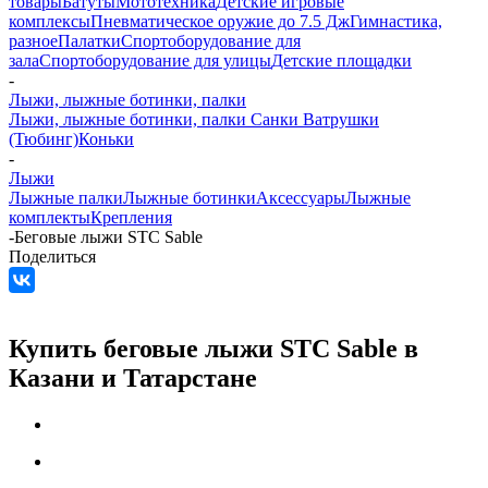
товары
Батуты
Мототехника
Детские игровые
комплексы
Пневматическое оружие до 7.5 Дж
Гимнастика,
разное
Палатки
Спортоборудование для
зала
Спортоборудование для улицы
Детские площадки
-
Лыжи, лыжные ботинки, палки
Лыжи, лыжные ботинки, палки
Санки Ватрушки
(Тюбинг)
Коньки
-
Лыжи
Лыжные палки
Лыжные ботинки
Аксессуары
Лыжные
комплекты
Крепления
-
Беговые лыжи STC Sable
Поделиться
Купить беговые лыжи STC Sable в
Казани и Татарстане