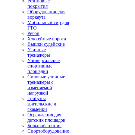
Резиновые
покрытия
Оборудование для
воркаута
Мобильный тир для
ГТО
Регби
Хоккейные ворота
Вышки судейские
Уличные
тренажёры
Универсальные
спортивные
площадки
Силовые уличные
тренажеры с
изменяемой
нагрузкой
Трибуны
зрительские и
скамейки
Ограждения для
детских площадок
Большой теннис
Спортоборудование