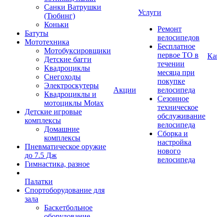
Санки Ватрушки
Услуги
(Тюбинг)
Коньки
Ремонт
Батуты
велосипедов
Мототехника
Бесплатное
Мотобуксировщики
первое ТО в
Ка
Детские багги
течении
Квадроциклы
месяца при
Снегоходы
покупке
Электроскутеры
Акции
велосипеда
Квадроциклы и
Сезонное
мотоциклы Motax
техническое
Детские игровые
обслуживание
комплексы
велосипеда
Домашние
Сборка и
комплексы
настройка
Пневматическое оружие
нового
до 7.5 Дж
велосипеда
Гимнастика, разное
Палатки
Спортоборудование для
зала
Баскетбольное
оборудование