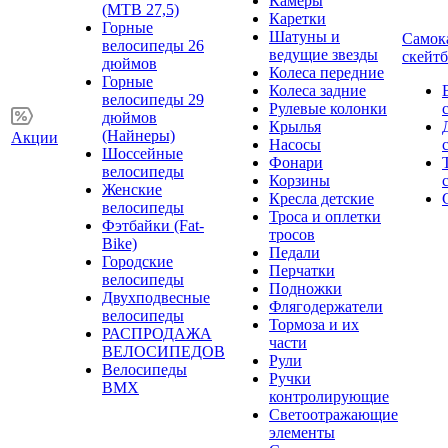
Камеры
(MTB 27,5)
Каретки
Горные
Шатуны и
Самок
велосипеды 26
ведущие звезды
скейт
дюймов
Колеса передние
Горные
Колеса задние
велосипеды 29
Рулевые колонки
дюймов
Крылья
(Найнеры)
Акции
Насосы
Шоссейные
Фонари
велосипеды
Корзины
Женские
Кресла детские
велосипеды
Троса и оплетки
Фэтбайки (Fat-
тросов
Bike)
Педали
Городские
Перчатки
велосипеды
Подножки
Двухподвесные
Флягодержатели
велосипеды
Тормоза и их
РАСПРОДАЖА
части
ВЕЛОСИПЕДОВ
Рули
Велосипеды
Ручки
BMX
контролирующие
Светоотражающие
элементы