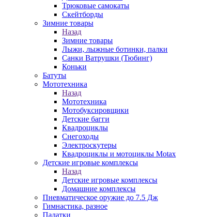
Трюковые самокаты
Скейтборды
Зимние товары
Назад
Зимние товары
Лыжи, лыжные ботинки, палки
Санки Ватрушки (Тюбинг)
Коньки
Батуты
Мототехника
Назад
Мототехника
Мотобуксировщики
Детские багги
Квадроциклы
Снегоходы
Электроскутеры
Квадроциклы и мотоциклы Motax
Детские игровые комплексы
Назад
Детские игровые комплексы
Домашние комплексы
Пневматическое оружие до 7.5 Дж
Гимнастика, разное
Палатки