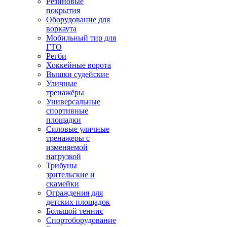
Резиновые
покрытия
Оборудование для
воркаута
Мобильный тир для
ГТО
Регби
Хоккейные ворота
Вышки судейские
Уличные
тренажёры
Универсальные
спортивные
площадки
Силовые уличные
тренажеры с
изменяемой
нагрузкой
Трибуны
зрительские и
скамейки
Ограждения для
детских площадок
Большой теннис
Спортоборудование