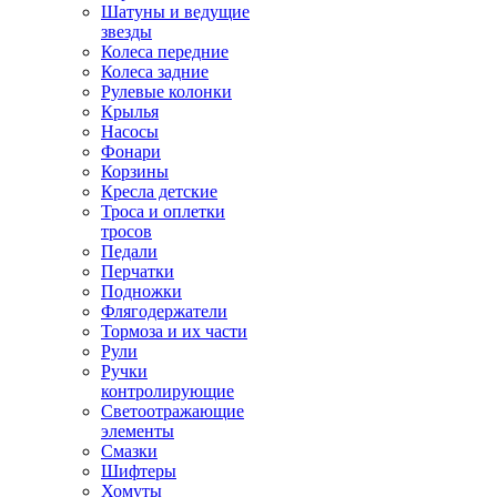
Шатуны и ведущие
звезды
Колеса передние
Колеса задние
Рулевые колонки
Крылья
Насосы
Фонари
Корзины
Кресла детские
Троса и оплетки
тросов
Педали
Перчатки
Подножки
Флягодержатели
Тормоза и их части
Рули
Ручки
контролирующие
Светоотражающие
элементы
Смазки
Шифтеры
Хомуты