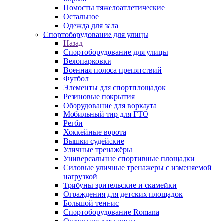
Помосты тяжелоатлетические
Остальное
Одежда для зала
Спортоборудование для улицы
Назад
Спортоборудование для улицы
Велопарковки
Военная полоса препятствий
Футбол
Элементы для спортплощадок
Резиновые покрытия
Оборудование для воркаута
Мобильный тир для ГТО
Регби
Хоккейные ворота
Вышки судейские
Уличные тренажёры
Универсальные спортивные площадки
Силовые уличные тренажеры с изменяемой
нагрузкой
Трибуны зрительские и скамейки
Ограждения для детских площадок
Большой теннис
Спортоборудование Romana
Остальное для улицы