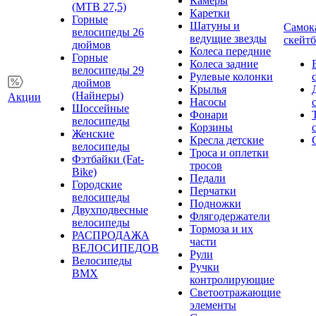
Камеры
(MTB 27,5)
Каретки
Горные
Шатуны и
Самок
велосипеды 26
ведущие звезды
скейт
дюймов
Колеса передние
Горные
Колеса задние
велосипеды 29
Рулевые колонки
дюймов
Крылья
(Найнеры)
Акции
Насосы
Шоссейные
Фонари
велосипеды
Корзины
Женские
Кресла детские
велосипеды
Троса и оплетки
Фэтбайки (Fat-
тросов
Bike)
Педали
Городские
Перчатки
велосипеды
Подножки
Двухподвесные
Флягодержатели
велосипеды
Тормоза и их
РАСПРОДАЖА
части
ВЕЛОСИПЕДОВ
Рули
Велосипеды
Ручки
BMX
контролирующие
Светоотражающие
элементы