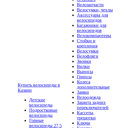
Велозапчасти
Велосумки, чехлы
Аксессуары для
велосипедов
Багажники для
велосипедов
Велокомпьютеры
Стойки и
крепления
Велосумки
Велофляги
Звонки
Вилки
Выносы
Грипсы
Колеса
Купить велосипеды в
дополнительные
Казани
Замки
Велоодежда
Детские
Защита задних
велосипеды
переключателей
Подростковые
Кассеты,
велосипеды
трещотки
Горные
Ключи
велосипеды 27,5