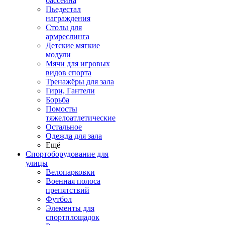
бассейна
Пьедестал
награждения
Столы для
армреслинга
Детские мягкие
модули
Мячи для игровых
видов спорта
Тренажёры для зала
Гири, Гантели
Борьба
Помосты
тяжелоатлетические
Остальное
Одежда для зала
Ещё
Спортоборудование для
улицы
Велопарковки
Военная полоса
препятствий
Футбол
Элементы для
спортплощадок