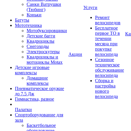
Санки Ватрушки
Услуги
(Тюбинг)
Коньки
Ремонт
Батуты
велосипедов
Мототехника
Бесплатное
Мотобуксировщики
первое ТО в
Ка
Детские багги
течении
Квадроциклы
месяца при
Снегоходы
покупке
Электроскутеры
Акции
велосипеда
Квадроциклы и
Сезонное
мотоциклы Motax
техническое
Детские игровые
обслуживание
комплексы
велосипеда
Домашние
Сборка и
комплексы
настройка
Пневматическое оружие
нового
до 7.5 Дж
велосипеда
Гимнастика, разное
Палатки
Спортоборудование для
зала
Баскетбольное
оборудование