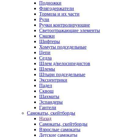
Подножки
Флягодержатели
Тормоза и их части
Рули
Ручки контролирующие
Светоотражающие элементы
Смазки
Шифтеры
Хомуты подседельные
Цепи
Седла
Шлем д/велосипедистов
Шлемы
Штыри подседельные
Эксцентрики
Падел
Сквош
Шахматы
Эспандеры
Гантели
Самокаты, скейтборды
Назад
Самокаты, скейтборды
Взрослые самокаты
Детские самокаты