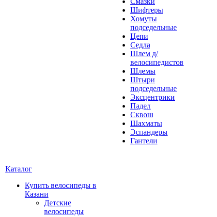
Смазки
Шифтеры
Хомуты
подседельные
Цепи
Седла
Шлем д/
велосипедистов
Шлемы
Штыри
подседельные
Эксцентрики
Падел
Сквош
Шахматы
Эспандеры
Гантели
Каталог
Купить велосипеды в
Казани
Детские
велосипеды