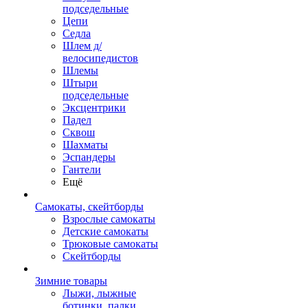
подседельные
Цепи
Седла
Шлем д/
велосипедистов
Шлемы
Штыри
подседельные
Эксцентрики
Падел
Сквош
Шахматы
Эспандеры
Гантели
Ещё
Самокаты, скейтборды
Взрослые самокаты
Детские самокаты
Трюковые самокаты
Скейтборды
Зимние товары
Лыжи, лыжные
ботинки, палки