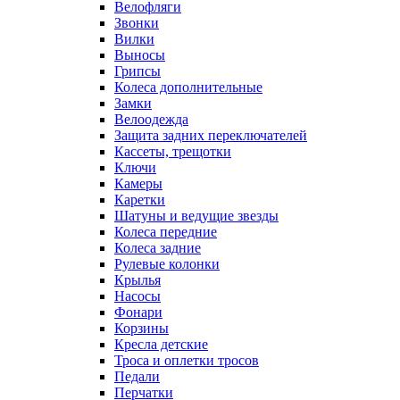
Велофляги
Звонки
Вилки
Выносы
Грипсы
Колеса дополнительные
Замки
Велоодежда
Защита задних переключателей
Кассеты, трещотки
Ключи
Камеры
Каретки
Шатуны и ведущие звезды
Колеса передние
Колеса задние
Рулевые колонки
Крылья
Насосы
Фонари
Корзины
Кресла детские
Троса и оплетки тросов
Педали
Перчатки