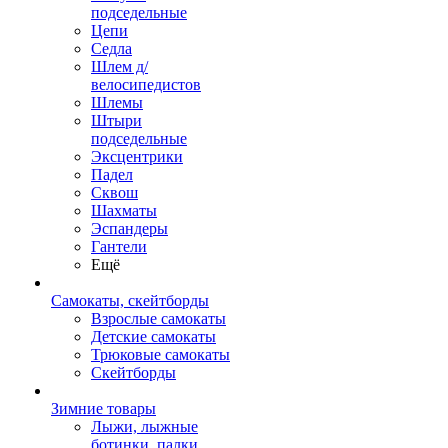
подседельные
Цепи
Седла
Шлем д/
велосипедистов
Шлемы
Штыри
подседельные
Эксцентрики
Падел
Сквош
Шахматы
Эспандеры
Гантели
Ещё
Самокаты, скейтборды
Взрослые самокаты
Детские самокаты
Трюковые самокаты
Скейтборды
Зимние товары
Лыжи, лыжные
ботинки, палки