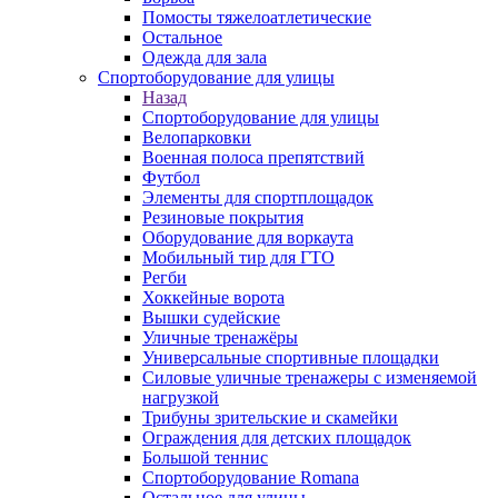
Помосты тяжелоатлетические
Остальное
Одежда для зала
Спортоборудование для улицы
Назад
Спортоборудование для улицы
Велопарковки
Военная полоса препятствий
Футбол
Элементы для спортплощадок
Резиновые покрытия
Оборудование для воркаута
Мобильный тир для ГТО
Регби
Хоккейные ворота
Вышки судейские
Уличные тренажёры
Универсальные спортивные площадки
Силовые уличные тренажеры с изменяемой
нагрузкой
Трибуны зрительские и скамейки
Ограждения для детских площадок
Большой теннис
Спортоборудование Romana
Остальное для улицы