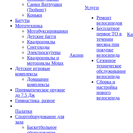
Санки Ватрушки
Услуги
(Тюбинг)
Коньки
Ремонт
Батуты
велосипедов
Мототехника
Бесплатное
Мотобуксировщики
первое ТО в
Ка
Детские багги
течении
Квадроциклы
месяца при
Снегоходы
покупке
Электроскутеры
Акции
велосипеда
Квадроциклы и
Сезонное
мотоциклы Motax
техническое
Детские игровые
обслуживание
комплексы
велосипеда
Домашние
Сборка и
комплексы
настройка
Пневматическое оружие
нового
до 7.5 Дж
велосипеда
Гимнастика, разное
Палатки
Спортоборудование для
зала
Баскетбольное
оборудование