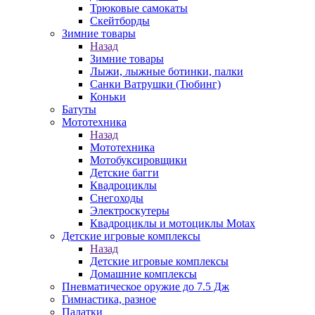
Трюковые самокаты
Скейтборды
Зимние товары
Назад
Зимние товары
Лыжи, лыжные ботинки, палки
Санки Ватрушки (Тюбинг)
Коньки
Батуты
Мототехника
Назад
Мототехника
Мотобуксировщики
Детские багги
Квадроциклы
Снегоходы
Электроскутеры
Квадроциклы и мотоциклы Motax
Детские игровые комплексы
Назад
Детские игровые комплексы
Домашние комплексы
Пневматическое оружие до 7.5 Дж
Гимнастика, разное
Палатки