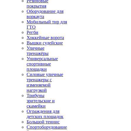
Резиновые
покрытия
Оборудование для
воркаута
Мобильный тир для
ГТО
Регби
Хоккейные ворота
Вышки судейские
Уличные
тренажёры
Универсальные
спортивные
площадки
Силовые уличные
тренажеры с
изменяемой
нагрузкой
Трибуны
зрительские и
скамейки
Ограждения для
детских площадок
Большой теннис
Спортоборудование