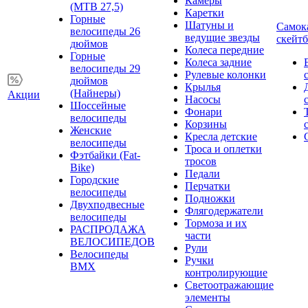
Камеры
(MTB 27,5)
Каретки
Горные
Шатуны и
Самок
велосипеды 26
ведущие звезды
скейт
дюймов
Колеса передние
Горные
Колеса задние
велосипеды 29
Рулевые колонки
дюймов
Крылья
(Найнеры)
Акции
Насосы
Шоссейные
Фонари
велосипеды
Корзины
Женские
Кресла детские
велосипеды
Троса и оплетки
Фэтбайки (Fat-
тросов
Bike)
Педали
Городские
Перчатки
велосипеды
Подножки
Двухподвесные
Флягодержатели
велосипеды
Тормоза и их
РАСПРОДАЖА
части
ВЕЛОСИПЕДОВ
Рули
Велосипеды
Ручки
BMX
контролирующие
Светоотражающие
элементы