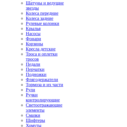
Шатуны и ведущие
звезды
Колеса передние
Колеса задние
Рулевые колонки
Крылья
Насосы
Фонари
Корзины
Кресла детские
Троса и оплетки
тросов
Педали
Перчатки
Подножки
Флягодержатели
Тормоза и их части
Рули
Ручки
контролирующие
Светоотражающие
элементы
Смазки
Шифтеры
Хомуты