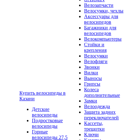
Велозапчасти
Велосумки, чехлы
Аксессуары для
велосипедов
Багажники для
велосипедов
Велокомпьютеры
Стойки и
крепления
Велосумки
Велофляги
Звонки
Вилки
Выносы
Грипсы
Колеса
Купить велосипеды в
дополнительные
Казани
Замки
Велоодежда
Детские
Защита задних
велосипеды
переключателей
Подростковые
Кассеты,
велосипеды
трещотки
Горные
Ключи
велосипеды 27,5