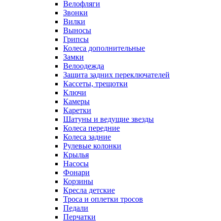
Велофляги
Звонки
Вилки
Выносы
Грипсы
Колеса дополнительные
Замки
Велоодежда
Защита задних переключателей
Кассеты, трещотки
Ключи
Камеры
Каретки
Шатуны и ведущие звезды
Колеса передние
Колеса задние
Рулевые колонки
Крылья
Насосы
Фонари
Корзины
Кресла детские
Троса и оплетки тросов
Педали
Перчатки