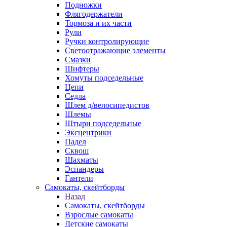
Подножки
Флягодержатели
Тормоза и их части
Рули
Ручки контролирующие
Светоотражающие элементы
Смазки
Шифтеры
Хомуты подседельные
Цепи
Седла
Шлем д/велосипедистов
Шлемы
Штыри подседельные
Эксцентрики
Падел
Сквош
Шахматы
Эспандеры
Гантели
Самокаты, скейтборды
Назад
Самокаты, скейтборды
Взрослые самокаты
Детские самокаты