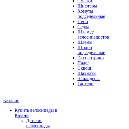
Смазки
Шифтеры
Хомуты
подседельные
Цепи
Седла
Шлем д/
велосипедистов
Шлемы
Штыри
подседельные
Эксцентрики
Падел
Сквош
Шахматы
Эспандеры
Гантели
Каталог
Купить велосипеды в
Казани
Детские
велосипеды