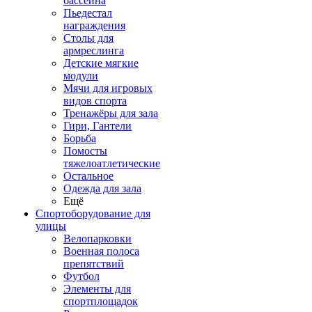
бассейна
Пьедестал
награждения
Столы для
армреслинга
Детские мягкие
модули
Мячи для игровых
видов спорта
Тренажёры для зала
Гири, Гантели
Борьба
Помосты
тяжелоатлетические
Остальное
Одежда для зала
Ещё
Спортоборудование для
улицы
Велопарковки
Военная полоса
препятствий
Футбол
Элементы для
спортплощадок